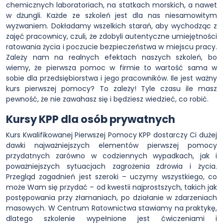
chemicznych laboratoriach, na statkach morskich, a nawet
w dżungli. Każde ze szkoleń jest dla nas niesamowitym
wyzwaniem. Dokładamy wszelkich starań, aby wychodząc z
zajęć pracownicy, czuli, że zdobyli autentyczne umiejętności
ratowania życia i poczucie bezpieczeństwa w miejscu pracy.
Zależy nam na realnych efektach naszych szkoleń, bo
wiemy, że pierwsza pomoc w firmie to wartość sama w
sobie dla przedsiębiorstwa i jego pracowników. Ile jest ważny
kurs pierwszej pomocy? To zależy! Tyle czasu ile masz
pewność, że nie zawahasz się i będziesz wiedzieć, co robić.
Kursy KPP dla osób prywatnych
Kurs Kwalifikowanej Pierwszej Pomocy KPP dostarczy Ci dużej
dawki najważniejszych elementów pierwszej pomocy
przydatnych zarówno w codziennych wypadkach, jak i
poważniejszych sytuacjach zagrożenia zdrowia i życia.
Przegląd zagadnień jest szeroki – uczymy wszystkiego, co
może Wam się przydać – od kwestii najprostszych, takich jak
postępowania przy złamaniach, po działanie w zdarzeniach
masowych. W Centrum Ratownictwa stawiamy na praktykę,
dlatego szkolenie wypełnione jest ćwiczeniami i