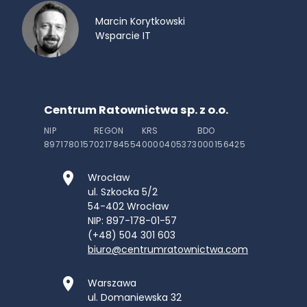
Marcin Korytkowski
Wsparcie IT
Centrum Ratownictwa sp. z o.o.
NIP
REGON
KRS
BDO
8971780157
021784554
0000405373
000156425
Wrocław
ul. Szkocka 5/2
54-402
Wrocław
NIP: 897-178-01-57
(+48) 504 301 603
biuro@centrumratownictwa.com
Warszawa
ul. Domaniewska 32