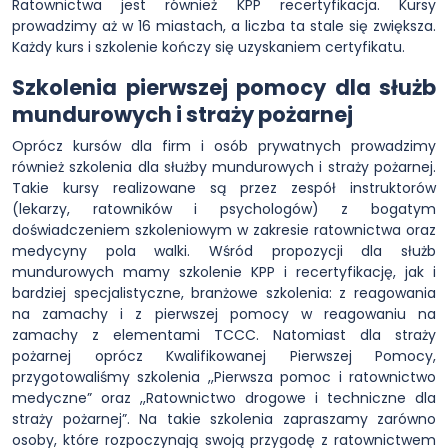
Ratownictwa jest również KPP recertyfikacja. Kursy
prowadzimy aż w 16 miastach, a liczba ta stale się zwiększa.
Każdy kurs i szkolenie kończy się uzyskaniem certyfikatu.
Szkolenia pierwszej pomocy dla służb
mundurowych i straży pożarnej
Oprócz kursów dla firm i osób prywatnych prowadzimy
również szkolenia dla służby mundurowych i straży pożarnej.
Takie kursy realizowane są przez zespół instruktorów
(lekarzy, ratowników i psychologów) z bogatym
doświadczeniem szkoleniowym w zakresie ratownictwa oraz
medycyny pola walki. Wśród propozycji dla służb
mundurowych mamy szkolenie KPP i recertyfikację, jak i
bardziej specjalistyczne, branżowe szkolenia: z reagowania
na zamachy i z pierwszej pomocy w reagowaniu na
zamachy z elementami TCCC. Natomiast dla straży
pożarnej oprócz Kwalifikowanej Pierwszej Pomocy,
przygotowaliśmy szkolenia ,,Pierwsza pomoc i ratownictwo
medyczne” oraz ,,Ratownictwo drogowe i techniczne dla
straży pożarnej”. Na takie szkolenia zapraszamy zarówno
osoby, które rozpoczynają swoją przygodę z ratownictwem