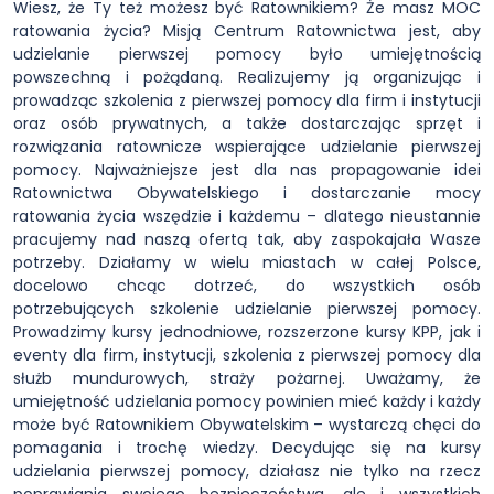
Wiesz, że Ty też możesz być Ratownikiem? Że masz MOC
ratowania życia? Misją Centrum Ratownictwa jest, aby
udzielanie pierwszej pomocy było umiejętnością
powszechną i pożądaną. Realizujemy ją organizując i
prowadząc szkolenia z pierwszej pomocy dla firm i instytucji
oraz osób prywatnych, a także dostarczając sprzęt i
rozwiązania ratownicze wspierające udzielanie pierwszej
pomocy. Najważniejsze jest dla nas propagowanie idei
Ratownictwa Obywatelskiego i dostarczanie mocy
ratowania życia wszędzie i każdemu – dlatego nieustannie
pracujemy nad naszą ofertą tak, aby zaspokajała Wasze
potrzeby. Działamy w wielu miastach w całej Polsce,
docelowo chcąc dotrzeć, do wszystkich osób
potrzebujących szkolenie udzielanie pierwszej pomocy.
Prowadzimy kursy jednodniowe, rozszerzone kursy KPP, jak i
eventy dla firm, instytucji, szkolenia z pierwszej pomocy dla
służb mundurowych, straży pożarnej. Uważamy, że
umiejętność udzielania pomocy powinien mieć każdy i każdy
może być Ratownikiem Obywatelskim – wystarczą chęci do
pomagania i trochę wiedzy. Decydując się na kursy
udzielania pierwszej pomocy, działasz nie tylko na rzecz
poprawiania swojego bezpieczeństwa, ale i wszystkich