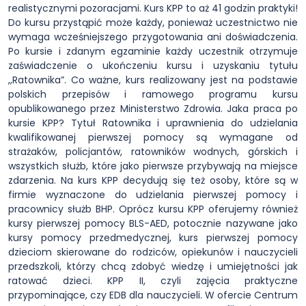
realistycznymi pozoracjami. Kurs KPP to aż 41 godzin praktyki!
Do kursu przystąpić może każdy, ponieważ uczestnictwo nie
wymaga wcześniejszego przygotowania ani doświadczenia.
Po kursie i zdanym egzaminie każdy uczestnik otrzymuje
zaświadczenie o ukończeniu kursu i uzyskaniu tytułu
,,Ratownika”. Co ważne, kurs realizowany jest na podstawie
polskich przepisów i ramowego programu kursu
opublikowanego przez Ministerstwo Zdrowia. Jaka praca po
kursie KPP? Tytuł Ratownika i uprawnienia do udzielania
kwalifikowanej pierwszej pomocy są wymagane od
strażaków, policjantów, ratowników wodnych, górskich i
wszystkich służb, które jako pierwsze przybywają na miejsce
zdarzenia. Na kurs KPP decydują się też osoby, które są w
firmie wyznaczone do udzielania pierwszej pomocy i
pracownicy służb BHP. Oprócz kursu KPP oferujemy również
kursy pierwszej pomocy BLS-AED, potocznie nazywane jako
kursy pomocy przedmedycznej, kurs pierwszej pomocy
dzieciom skierowane do rodziców, opiekunów i nauczycieli
przedszkoli, którzy chcą zdobyć wiedzę i umiejętności jak
ratować dzieci. KPP II, czyli zajęcia praktyczne
przypominające, czy EDB dla nauczycieli. W ofercie Centrum