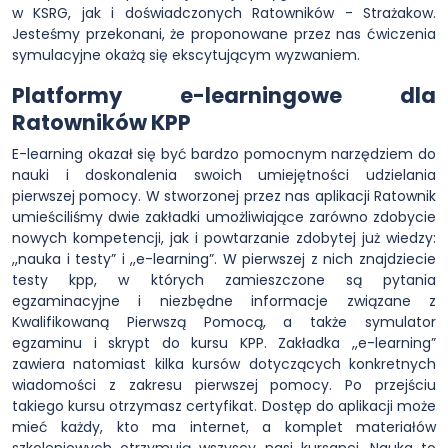
w KSRG, jak i doświadczonych Ratowników - Strażakow.
Jesteśmy przekonani, że proponowane przez nas ćwiczenia
symulacyjne okażą się ekscytującym wyzwaniem.
Platformy e-learningowe dla
Ratowników KPP
E-learning okazał się być bardzo pomocnym narzędziem do
nauki i doskonalenia swoich umiejętności udzielania
pierwszej pomocy. W stworzonej przez nas aplikacji Ratownik
umieściliśmy dwie zakładki umożliwiające zarówno zdobycie
nowych kompetencji, jak i powtarzanie zdobytej już wiedzy:
,,nauka i testy” i ,,e-learning”. W pierwszej z nich znajdziecie
testy kpp, w których zamieszczone są pytania
egzaminacyjne i niezbędne informacje związane z
Kwalifikowaną Pierwszą Pomocą, a także symulator
egzaminu i skrypt do kursu KPP. Zakładka ,,e-learning”
zawiera natomiast kilka kursów dotyczących konkretnych
wiadomości z zakresu pierwszej pomocy. Po przejściu
takiego kursu otrzymasz certyfikat. Dostęp do aplikacji może
mieć każdy, kto ma internet, a komplet materiałów
szkoleniowych otrzymują wszyscy nasi kursanci. Nauka to