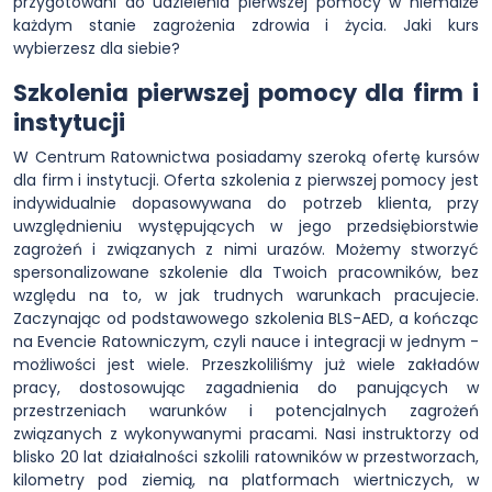
przygotowani do udzielenia pierwszej pomocy w niemalże
każdym stanie zagrożenia zdrowia i życia. Jaki kurs
wybierzesz dla siebie?
Szkolenia pierwszej pomocy dla firm i
instytucji
W Centrum Ratownictwa posiadamy szeroką ofertę kursów
dla firm i instytucji. Oferta szkolenia z pierwszej pomocy jest
indywidualnie dopasowywana do potrzeb klienta, przy
uwzględnieniu występujących w jego przedsiębiorstwie
zagrożeń i związanych z nimi urazów. Możemy stworzyć
spersonalizowane szkolenie dla Twoich pracowników, bez
względu na to, w jak trudnych warunkach pracujecie.
Zaczynając od podstawowego szkolenia BLS-AED, a kończąc
na Evencie Ratowniczym, czyli nauce i integracji w jednym -
możliwości jest wiele. Przeszkoliliśmy już wiele zakładów
pracy, dostosowując zagadnienia do panujących w
przestrzeniach warunków i potencjalnych zagrożeń
związanych z wykonywanymi pracami. Nasi instruktorzy od
blisko 20 lat działalności szkolili ratowników w przestworzach,
kilometry pod ziemią, na platformach wiertniczych, w