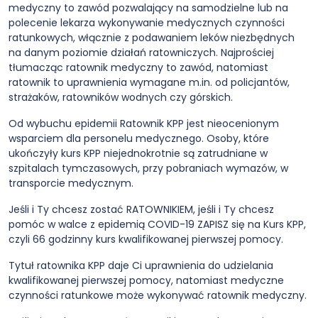
medyczny to zawód pozwalający na samodzielne lub na
polecenie lekarza wykonywanie medycznych czynności
ratunkowych, włącznie z podawaniem leków niezbędnych
na danym poziomie działań ratowniczych. Najprościej
tłumacząc ratownik medyczny to zawód, natomiast
ratownik to uprawnienia wymagane m.in. od policjantów,
strażaków, ratowników wodnych czy górskich.
Od wybuchu epidemii Ratownik KPP jest nieocenionym
wsparciem dla personelu medycznego. Osoby, które
ukończyły kurs KPP niejednokrotnie są zatrudniane w
szpitalach tymczasowych, przy pobraniach wymazów, w
transporcie medycznym.
Jeśli i Ty chcesz zostać RATOWNIKIEM, jeśli i Ty chcesz
pomóc w walce z epidemią COVID-19 ZAPISZ się na Kurs KPP,
czyli 66 godzinny kurs kwalifikowanej pierwszej pomocy.
Tytuł ratownika KPP daje Ci uprawnienia do udzielania
kwalifikowanej pierwszej pomocy, natomiast medyczne
czynności ratunkowe może wykonywać ratownik medyczny.