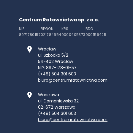
Centrum Ratownictwa sp. z o.o.
NIP
REGON
KRS
BDO
8971780157
021784554
0000405373
000156425
Wrocław
ul. Szkocka 5/2
54-402
Wrocław
NIP: 897-178-01-57
(+48) 504 301 603
biuro@centrumratownictwa.com
Warszawa
ul. Domaniewska 32
02-672
Warszawa
(+48) 504 301 603
biuro@centrumratownictwa.com