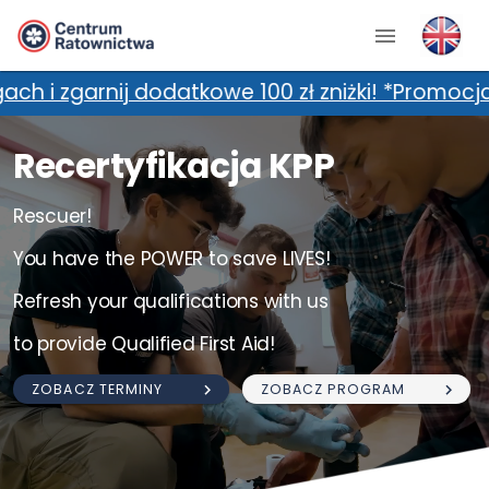
atkowe 100 zł zniżki! *Promocja nie łączy się 
Recertyfikacja KPP
Rescuer!
You have the POWER to save LIVES!
Refresh your qualifications with us
to provide Qualified First Aid!
ZOBACZ TERMINY
ZOBACZ PROGRAM