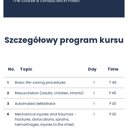
The course is conducted in Polish.
Szczegółowy program kursu
No.
Topic
Day
Time
1
Basic life-saving procedures
1
T 45
2
Resuscitation (adults, children, infants).
1
P 45
3
Automated defibrillator.
1
P 30
4
Mechanical injuries and traumas -
1
P 30
fractures, dislocations, sprains,
hemorrhages, injuries to the chest,