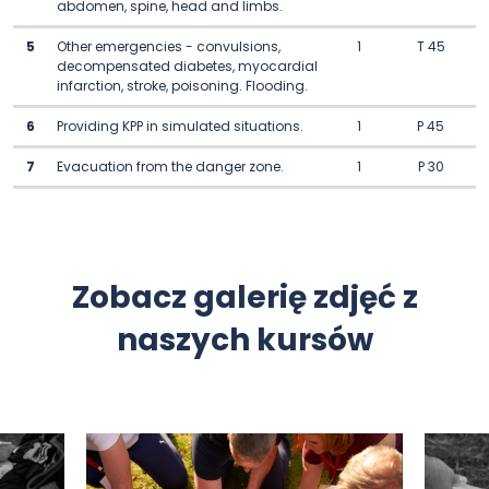
abdomen, spine, head and limbs.
5
Other emergencies - convulsions,
1
T 45
decompensated diabetes, myocardial
infarction, stroke, poisoning. Flooding.
6
Providing KPP in simulated situations.
1
P 45
7
Evacuation from the danger zone.
1
P 30
Zobacz galerię zdjęć z
naszych kursów