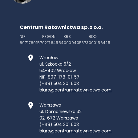
Centrum Ratownictwa sp. z o.o.
NIP
REGON
KRS
BDO
8971780157
021784554
0000405373
000156425
Wrocław
ul. Szkocka 5/2
54-402
Wrocław
NIP: 897-178-01-57
(+48) 504 301 603
biuro@centrumratownictwa.com
Warszawa
ul. Domaniewska 32
02-672
Warszawa
(+48) 504 301 603
biuro@centrumratownictwa.com