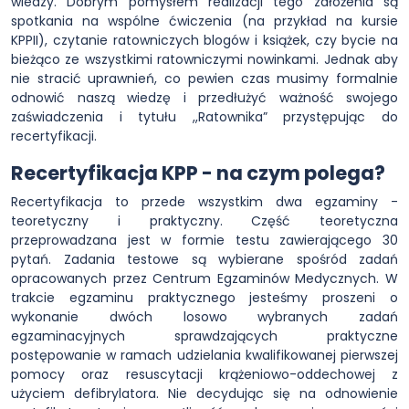
wiedzy. Dobrym pomysłem realizacji tego założenia są
spotkania na wspólne ćwiczenia (na przykład na kursie
KPPII), czytanie ratowniczych blogów i książek, czy bycie na
bieżąco ze wszystkimi ratowniczymi nowinkami. Jednak aby
nie stracić uprawnień, co pewien czas musimy formalnie
odnowić naszą wiedzę i przedłużyć ważność swojego
zaświadczenia i tytułu ,,Ratownika” przystępując do
recertyfikacji.
Recertyfikacja KPP - na czym polega?
Recertyfikacja to przede wszystkim dwa egzaminy -
teoretyczny i praktyczny. Część teoretyczna
przeprowadzana jest w formie testu zawierającego 30
pytań. Zadania testowe są wybierane spośród zadań
opracowanych przez Centrum Egzaminów Medycznych. W
trakcie egzaminu praktycznego jesteśmy proszeni o
wykonanie dwóch losowo wybranych zadań
egzaminacyjnych sprawdzających praktyczne
postępowanie w ramach udzielania kwalifikowanej pierwszej
pomocy oraz resuscytacji krążeniowo-oddechowej z
użyciem defibrylatora. Nie decydując się na odnowienie