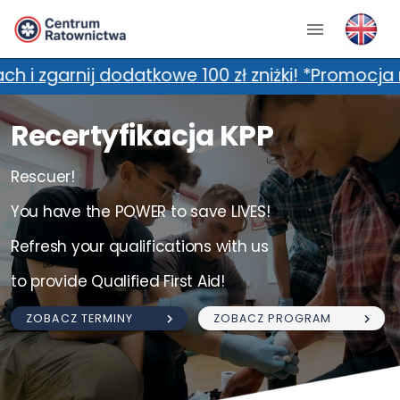
kowe 100 zł zniżki! *Promocja nie łączy się z 
Recertyfikacja KPP
Rescuer!
You have the POWER to save LIVES!
Refresh your qualifications with us
to provide Qualified First Aid!
ZOBACZ TERMINY
ZOBACZ PROGRAM