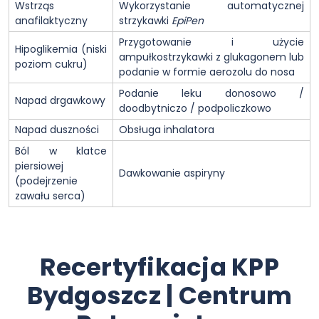
Wstrząs
Wykorzystanie automatycznej
anafilaktyczny
strzykawki
EpiPen
Przygotowanie i użycie
Hipoglikemia (niski
ampułkostrzykawki z glukagonem lub
poziom cukru)
podanie w formie aerozolu do nosa
Podanie leku donosowo /
Napad drgawkowy
doodbytniczo / podpoliczkowo
Napad duszności
Obsługa inhalatora
Ból w klatce
piersiowej
Dawkowanie aspiryny
(podejrzenie
zawału serca)
Recertyfikacja KPP
Bydgoszcz | Centrum