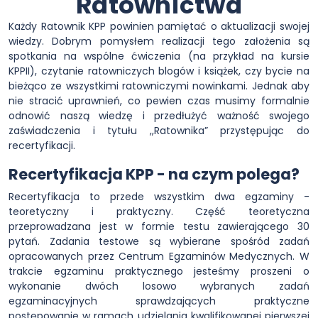
Ratownictwa
Każdy Ratownik KPP powinien pamiętać o aktualizacji swojej
wiedzy. Dobrym pomysłem realizacji tego założenia są
spotkania na wspólne ćwiczenia (na przykład na kursie
KPPII), czytanie ratowniczych blogów i książek, czy bycie na
bieżąco ze wszystkimi ratowniczymi nowinkami. Jednak aby
nie stracić uprawnień, co pewien czas musimy formalnie
odnowić naszą wiedzę i przedłużyć ważność swojego
zaświadczenia i tytułu ,,Ratownika” przystępując do
recertyfikacji.
Recertyfikacja KPP - na czym polega?
Recertyfikacja to przede wszystkim dwa egzaminy -
teoretyczny i praktyczny. Część teoretyczna
przeprowadzana jest w formie testu zawierającego 30
pytań. Zadania testowe są wybierane spośród zadań
opracowanych przez Centrum Egzaminów Medycznych. W
trakcie egzaminu praktycznego jesteśmy proszeni o
wykonanie dwóch losowo wybranych zadań
egzaminacyjnych sprawdzających praktyczne
postępowanie w ramach udzielania kwalifikowanej pierwszej