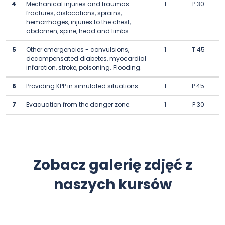
4
Mechanical injuries and traumas -
1
P 30
fractures, dislocations, sprains,
hemorrhages, injuries to the chest,
abdomen, spine, head and limbs.
5
Other emergencies - convulsions,
1
T 45
decompensated diabetes, myocardial
infarction, stroke, poisoning. Flooding.
6
Providing KPP in simulated situations.
1
P 45
7
Evacuation from the danger zone.
1
P 30
Zobacz galerię zdjęć z
naszych kursów