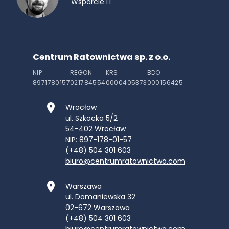
Wsparcie IT
Centrum Ratownictwa sp. z o.o.
NIP
REGON
KRS
BDO
8971780157
021784554
0000405373
000156425
Wrocław
ul. Szkocka 5/2
54-402
Wrocław
NIP: 897-178-01-57
(+48) 504 301 603
biuro@centrumratownictwa.com
Warszawa
ul. Domaniewska 32
02-672
Warszawa
(+48) 504 301 603
biuro@centrumratownictwa.com