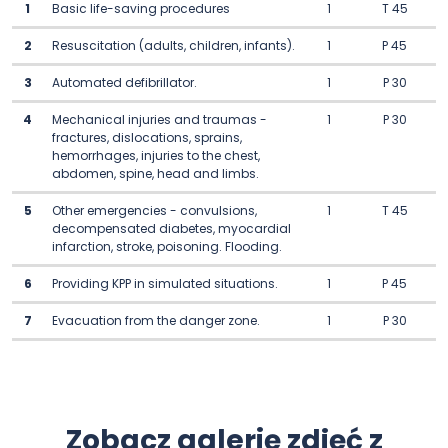
1
Basic life-saving procedures
1
T 45
2
Resuscitation (adults, children, infants).
1
P 45
3
Automated defibrillator.
1
P 30
4
Mechanical injuries and traumas -
1
P 30
fractures, dislocations, sprains,
hemorrhages, injuries to the chest,
abdomen, spine, head and limbs.
5
Other emergencies - convulsions,
1
T 45
decompensated diabetes, myocardial
infarction, stroke, poisoning. Flooding.
6
Providing KPP in simulated situations.
1
P 45
7
Evacuation from the danger zone.
1
P 30
Zobacz galerię zdjęć z