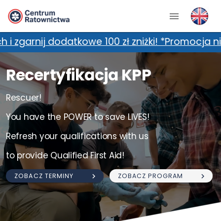
kowe 100 zł zniżki! *Promocja nie łączy się z 
Recertyfikacja KPP
Rescuer!
You have the POWER to save LIVES!
Refresh your qualifications with us
to provide Qualified First Aid!
ZOBACZ TERMINY
ZOBACZ PROGRAM