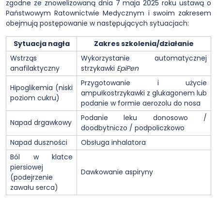
zgodne ze znowelizowaną dnia 7 maja 2025 roku ustawą o
Państwowym Ratownictwie Medycznym i swoim zakresem
obejmują postępowanie w następujących sytuacjach:
Sytuacja nagła
Zakres szkolenia/działanie
Wstrząs
Wykorzystanie automatycznej
anafilaktyczny
strzykawki
EpiPen
Przygotowanie i użycie
Hipoglikemia (niski
ampułkostrzykawki z glukagonem lub
poziom cukru)
podanie w formie aerozolu do nosa
Podanie leku donosowo /
Napad drgawkowy
doodbytniczo / podpoliczkowo
Napad duszności
Obsługa inhalatora
Ból w klatce
piersiowej
Dawkowanie aspiryny
(podejrzenie
zawału serca)