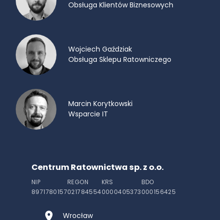
Obsługa Klientów Biznesowych
Wojciech Gaździak
Obsługa Sklepu Ratowniczego
Marcin Korytkowski
Wsparcie IT
Centrum Ratownictwa sp. z o.o.
NIP
REGON
KRS
BDO
8971780157
021784554
0000405373
000156425
Wrocław