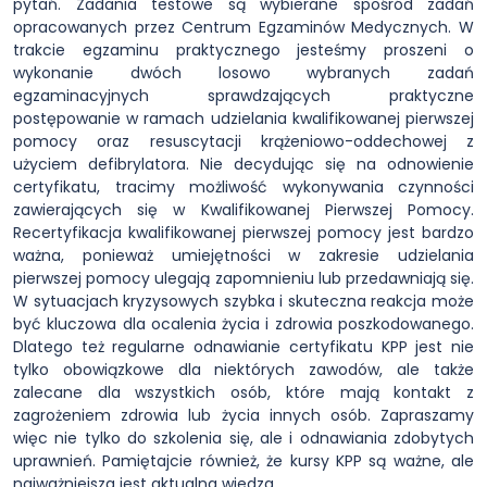
pytań. Zadania testowe są wybierane spośród zadań
opracowanych przez Centrum Egzaminów Medycznych. W
trakcie egzaminu praktycznego jesteśmy proszeni o
wykonanie dwóch losowo wybranych zadań
egzaminacyjnych sprawdzających praktyczne
postępowanie w ramach udzielania kwalifikowanej pierwszej
pomocy oraz resuscytacji krążeniowo-oddechowej z
użyciem defibrylatora. Nie decydując się na odnowienie
certyfikatu, tracimy możliwość wykonywania czynności
zawierających się w Kwalifikowanej Pierwszej Pomocy.
Recertyfikacja kwalifikowanej pierwszej pomocy jest bardzo
ważna, ponieważ umiejętności w zakresie udzielania
pierwszej pomocy ulegają zapomnieniu lub przedawniają się.
W sytuacjach kryzysowych szybka i skuteczna reakcja może
być kluczowa dla ocalenia życia i zdrowia poszkodowanego.
Dlatego też regularne odnawianie certyfikatu KPP jest nie
tylko obowiązkowe dla niektórych zawodów, ale także
zalecane dla wszystkich osób, które mają kontakt z
zagrożeniem zdrowia lub życia innych osób. Zapraszamy
więc nie tylko do szkolenia się, ale i odnawiania zdobytych
uprawnień. Pamiętajcie również, że kursy KPP są ważne, ale
najważniejsza jest aktualna wiedza.