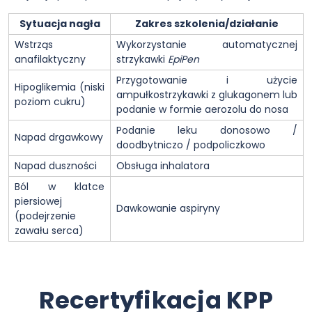
Sytuacja nagła
Zakres szkolenia/działanie
Wstrząs
Wykorzystanie automatycznej
anafilaktyczny
strzykawki
EpiPen
Przygotowanie i użycie
Hipoglikemia (niski
ampułkostrzykawki z glukagonem lub
poziom cukru)
podanie w formie aerozolu do nosa
Podanie leku donosowo /
Napad drgawkowy
doodbytniczo / podpoliczkowo
Napad duszności
Obsługa inhalatora
Ból w klatce
piersiowej
Dawkowanie aspiryny
(podejrzenie
zawału serca)
Recertyfikacja KPP