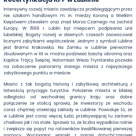
Intensywny rozwój miasto zawdzięcza przebiegającym przez
nie szlakom handlowym m. in. miedzy Koroną a Wielkim
Księstwem Litewskim oraz znad Morza Czarnego na zachód
Europy. W 1569 r. Lublin był miejscem podpisania unii
lubelskiej. Bogaty rozwój w dawnych czasach zaowocował
licznymi zabytkami współcześnie. Jednym z symboli Lublina
jest Brama Krakowska. Na Zamku w Lublinie pierwotnie
zbudowanym w XII w. można podziwiać basztę obronną oraz
Kaplice Trójcy Świętej. Natomiast Wieża Trynitarska pozwala
na zobaczenie panoramy starego miasta z najwyższego
zabytkowego punktu w mieście.
Miasto z tak bogatą historią i zabytkową architekturą z
łatwością przyciąga turystów. Położenie miasta w bliskiej
odległości od wschodniej granicy kraju oraz dobre
połączenie ze stolicą sprawia, że inwestorzy ze wschodu
coraz chętniej otwierają zakłady w Lublinie. Powoduje to, że
w Lublinie jest coraz więcej ludzi, przebywającej tu zarówno
chwilowo jak i na stałe. Sprawia to, że liczba wypadków rośnie
i zwiększa się popyt na ratowników kwalifikowanej pierwszej
pomocy. Wyciągając wnioski z naszej dotychczasowej