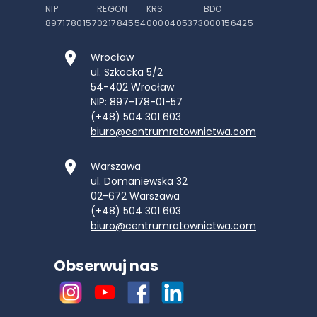
NIP
REGON
KRS
BDO
8971780157
021784554
0000405373
000156425
Wrocław
ul. Szkocka 5/2
54-402
Wrocław
NIP: 897-178-01-57
(+48) 504 301 603
biuro@centrumratownictwa.com
Warszawa
ul. Domaniewska 32
02-672
Warszawa
(+48) 504 301 603
biuro@centrumratownictwa.com
Obserwuj nas