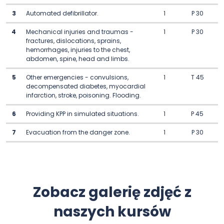
3
Automated defibrillator.
1
P 30
4
Mechanical injuries and traumas -
1
P 30
fractures, dislocations, sprains,
hemorrhages, injuries to the chest,
abdomen, spine, head and limbs.
5
Other emergencies - convulsions,
1
T 45
decompensated diabetes, myocardial
infarction, stroke, poisoning. Flooding.
6
Providing KPP in simulated situations.
1
P 45
7
Evacuation from the danger zone.
1
P 30
Zobacz galerię zdjęć z
naszych kursów