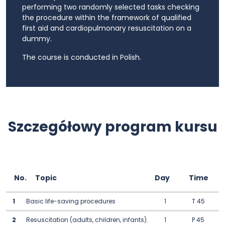
performing two randomly selected tasks checking
the procedure within the framework of qualified
first aid and cardiopulmonary resuscitation on a
dummy.
The course is conducted in Polish.
Szczegółowy program kursu
No.
Topic
Day
Time
1
Basic life-saving procedures
1
T 45
2
Resuscitation (adults, children, infants).
1
P 45