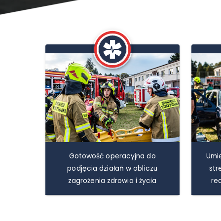
Gotowość operacyjna do
Umi
podjęcia działań w obliczu
str
zagrożenia zdrowia i życia
re