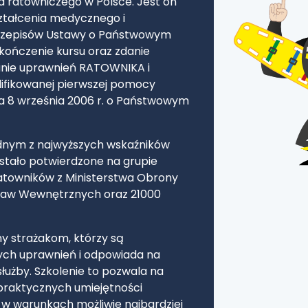
a ratowniczego w Polsce. Jest on
ztałcenia medycznego i
przepisów Ustawy o Państwowym
ończenie kursu oraz zdanie
anie uprawnień RATOWNIKA i
lifikowanej pierwszej pomocy
nia 8 września 2006 r. o Państwowym
jednym z najwyższych wskaźników
stało potwierdzone na grupie
towników z Ministerstwa Obrony
praw Wewnętrznych oraz 21000
y strażakom, którzy są
ych uprawnień i odpowiada na
łużby. Szkolenie to pozwala na
 praktycznych umiejętności
 w warunkach możliwie najbardziej