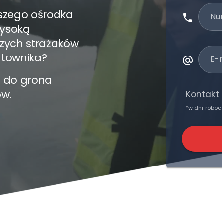
pszego ośrodka
Nu
wysoką
szych strażaków
townika?
E-
cz do grona
ów.
Kontakt
*w dni roboc