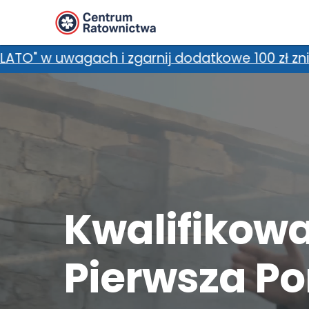
odatkowymi zniżkami, m.in. kartami zniżkowymi
Kwalifikow
Pierwsza P