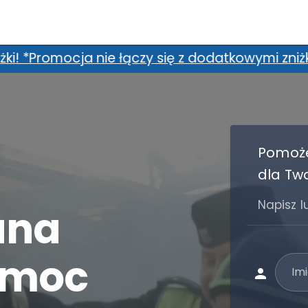
 oraz promocją dla 2 osób.
Pomoże
dla Two
Napisz 
ana
omoc
Imi