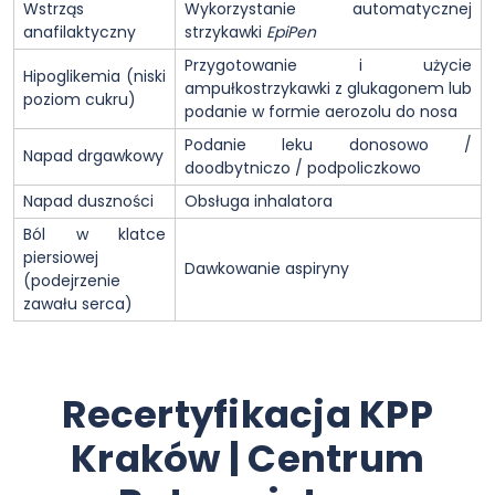
Wstrząs
Wykorzystanie automatycznej
anafilaktyczny
strzykawki
EpiPen
Przygotowanie i użycie
Hipoglikemia (niski
ampułkostrzykawki z glukagonem lub
poziom cukru)
podanie w formie aerozolu do nosa
Podanie leku donosowo /
Napad drgawkowy
doodbytniczo / podpoliczkowo
Napad duszności
Obsługa inhalatora
Ból w klatce
piersiowej
Dawkowanie aspiryny
(podejrzenie
zawału serca)
Recertyfikacja KPP
Kraków | Centrum