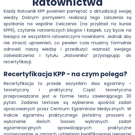
Ratownictwa
Każdy Ratownik KPP powinien pamiętać o aktualizacji swojej
wiedzy. Dobrym pomysłem realizacji tego założenia są
spotkania na wspólne ćwiczenia (na przykład na kursie
KPPII), czytanie ratowniczych blogów i książek, czy bycie na
bieżąco ze wszystkimi ratowniczymi nowinkami. Jednak aby
nie stracić uprawnień, co pewien czas musimy formalnie
odnowić naszą wiedzę i przedłużyć ważność swojego
zaświadczenia i tytułu ,,Ratownika” przystępując do
recertyfikacji.
Recertyfikacja KPP - na czym polega?
Recertyfikacja to przede wszystkim dwa egzaminy -
teoretyczny i praktyczny. Część teoretyczna
przeprowadzana jest w formie testu zawierającego 30
pytań. Zadania testowe są wybierane spośród zadań
opracowanych przez Centrum Egzaminów Medycznych. W
trakcie egzaminu praktycznego jesteśmy proszeni o
wykonanie dwóch losowo wybranych zadań
egzaminacyjnych sprawdzających praktyczne
postępowanie w ramach udzielania kwalifikowanej pierwszej