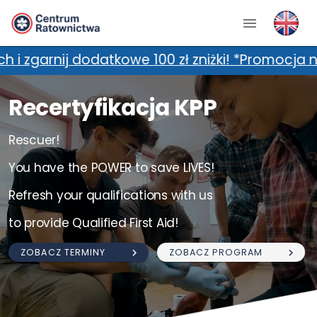
kowe 100 zł zniżki! *Promocja nie łączy się z 
Recertyfikacja KPP
Rescuer!
You have the POWER to save LIVES!
Refresh your qualifications with us
to provide Qualified First Aid!
ZOBACZ TERMINY
ZOBACZ PROGRAM