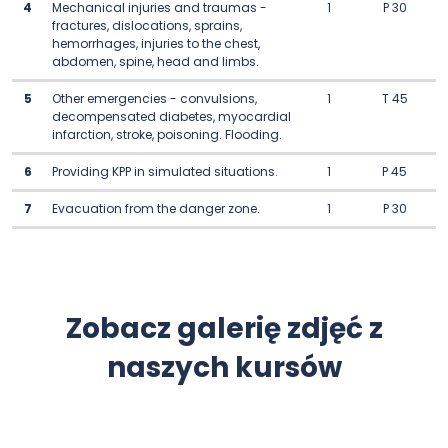
4
Mechanical injuries and traumas -
1
P 30
fractures, dislocations, sprains,
hemorrhages, injuries to the chest,
abdomen, spine, head and limbs.
5
Other emergencies - convulsions,
1
T 45
decompensated diabetes, myocardial
infarction, stroke, poisoning. Flooding.
6
Providing KPP in simulated situations.
1
P 45
7
Evacuation from the danger zone.
1
P 30
Zobacz galerię zdjęć z
naszych kursów