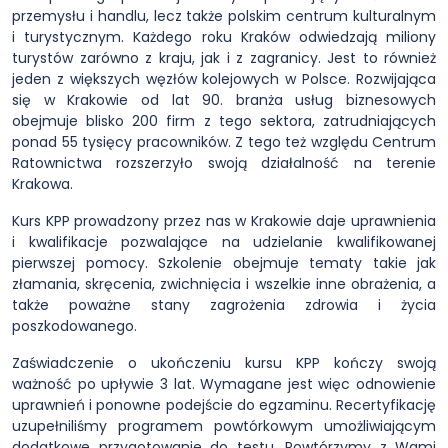
przemysłu i handlu, lecz także polskim centrum kulturalnym
i turystycznym. Każdego roku Kraków odwiedzają miliony
turystów zarówno z kraju, jak i z zagranicy. Jest to również
jeden z większych węzłów kolejowych w Polsce. Rozwijająca
się w Krakowie od lat 90. branża usług biznesowych
obejmuje blisko 200 firm z tego sektora, zatrudniających
ponad 55 tysięcy pracowników. Z tego też względu Centrum
Ratownictwa rozszerzyło swoją działalność na terenie
Krakowa.
Kurs KPP prowadzony przez nas w Krakowie daje uprawnienia
i kwalifikacje pozwalające na udzielanie kwalifikowanej
pierwszej pomocy. Szkolenie obejmuje tematy takie jak
złamania, skręcenia, zwichnięcia i wszelkie inne obrażenia, a
także poważne stany zagrożenia zdrowia i życia
poszkodowanego.
Zaświadczenie o ukończeniu kursu KPP kończy swoją
ważność po upływie 3 lat. Wymagane jest więc odnowienie
uprawnień i ponowne podejście do egzaminu. Recertyfikację
uzupełniliśmy programem powtórkowym umożliwiającym
dodatkowe przygotowanie do testu. Powtórzymy z Wami