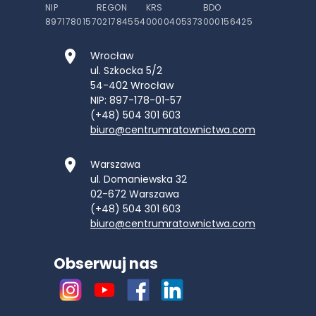
NIP
REGON
KRS
BDO
8971780157
021784554
0000405373
000156425
Wrocław
ul. Szkocka 5/2
54-402
Wrocław
NIP: 897-178-01-57
(+48) 504 301 603
biuro@centrumratownictwa.com
Warszawa
ul. Domaniewska 32
02-672
Warszawa
(+48) 504 301 603
biuro@centrumratownictwa.com
Obserwuj nas