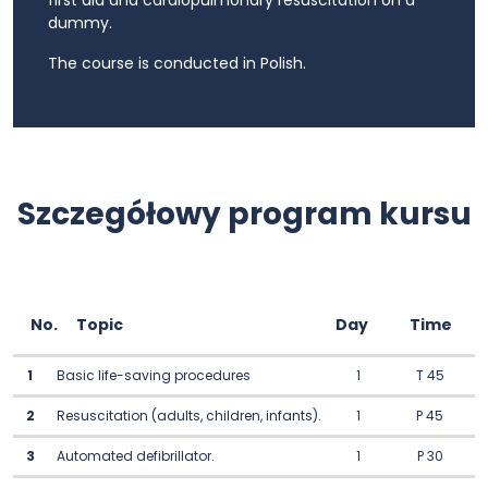
first aid and cardiopulmonary resuscitation on a
dummy.
The course is conducted in Polish.
Szczegółowy program kursu
No.
Topic
Day
Time
1
Basic life-saving procedures
1
T 45
2
Resuscitation (adults, children, infants).
1
P 45
3
Automated defibrillator.
1
P 30