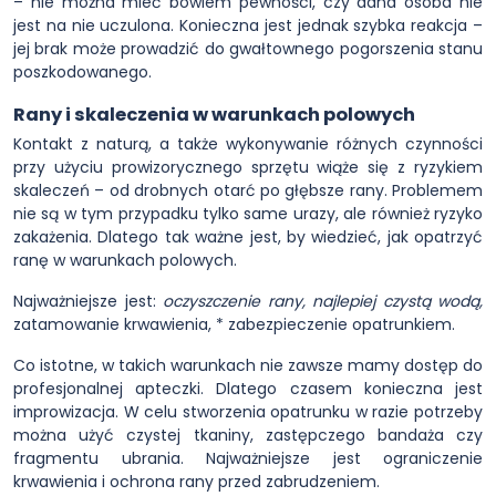
– nie można mieć bowiem pewności, czy dana osoba nie
jest na nie uczulona. Konieczna jest jednak szybka reakcja –
jej brak może prowadzić do gwałtownego pogorszenia stanu
poszkodowanego.
Rany i skaleczenia w warunkach polowych
Kontakt z naturą, a także wykonywanie różnych czynności
przy użyciu prowizorycznego sprzętu wiąże się z ryzykiem
skaleczeń – od drobnych otarć po głębsze rany. Problemem
nie są w tym przypadku tylko same urazy, ale również ryzyko
zakażenia. Dlatego tak ważne jest, by wiedzieć, jak opatrzyć
ranę w warunkach polowych.
Najważniejsze jest:
oczyszczenie rany, najlepiej czystą wodą,
zatamowanie krwawienia, * zabezpieczenie opatrunkiem.
Co istotne, w takich warunkach nie zawsze mamy dostęp do
profesjonalnej apteczki. Dlatego czasem konieczna jest
improwizacja. W celu stworzenia opatrunku w razie potrzeby
można użyć czystej tkaniny, zastępczego bandaża czy
fragmentu ubrania. Najważniejsze jest ograniczenie
krwawienia i ochrona rany przed zabrudzeniem.