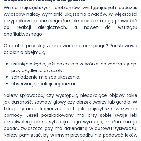
Wśród najczęstszych problemów występujących podczas
wyjazdów należy wymienić ukąszenia owadów. W większości
przypadków są one niegroźne, ale czasem mogą prowadzić
do reakcji alergicznych, a nawet do wstrząsu
anafilaktycznego.
Co zrobić przy ukąszeniu owada na campingu? Podstawowe
działania obejmują:
usunięcie żądła, jeśli pozostało w skórze, co zdarza się np.
przy użądleniu pszczoły,
schłodzenie miejsca ukąszenia,
obserwację reakcji organizmu.
Należy sprawdzać, czy występują niepokojące objawy takie
jak duszność, zawroty głowy czy obrzęk twarzy lub gardła. W
takiej sytuacji konieczne jest jak najszybsze wezwanie
pomocy. Jeżeli poszkodowany ma przy sobie swoje leki
przeciwalergiczne i sytuacja tego wymaga, można mu je
podać, zwłaszcza gdy ma adrenalinę w autowstrzykiwaczu.
Należy pamiętać, by w innym przypadku nie podawać leków