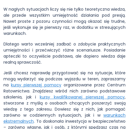
W nagłych sytuacjach liczy się nie tylko teoretyczna wiedza,
ale przede wszystkim umiejętność działania pod presją.
Nawet proste z pozoru czynności mogą okazać się trudne,
jeśli wykonuje się je pierwszy raz, w dodatku w stresujących
warunkach.
Dlatego warto wcześniej zadbać o zdobycie praktycznych
umiejętności i przećwiczyć różne scenariusze. Posiadanie
apteczki to oczywiście podstawa, ale dopiero wiedza daje
realną sprawczość.
Jeśli chcesz naprawdę przygotować się na sytuacje, które
mogą wydarzyć się podczas wyjazdu w teren, zapraszamy
na
kursy pierwszej pomocy
organizowane przez Centrum
Ratownictwa. Znajdziesz wśród nich zarówno podstawowe
szkolenia, jak i
kursy kwalifikowanej pierwszej pomocy
,
stworzone z myślą o osobach chcących poszerzyć swoją
wiedzę z tego zakresu. Dowiesz się z nich, jak pomagać
zarówno w codziennych sytuacjach, jak i w
warunkach
ekstremalnych
. To doskonała inwestycja w bezpieczeństwo
– zarówno własne, jak i osób, z którymi spędzasz czas na