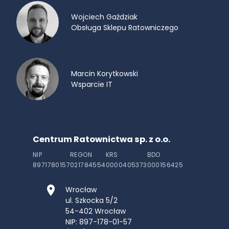
Wojciech Gaździak
Obsługa Sklepu Ratowniczego
Marcin Korytkowski
Wsparcie IT
Centrum Ratownictwa sp. z o.o.
NIP
REGON
KRS
BDO
8971780157
021784554
0000405373
000156425
Wrocław
ul. Szkocka 5/2
54-402
Wrocław
NIP: 897-178-01-57