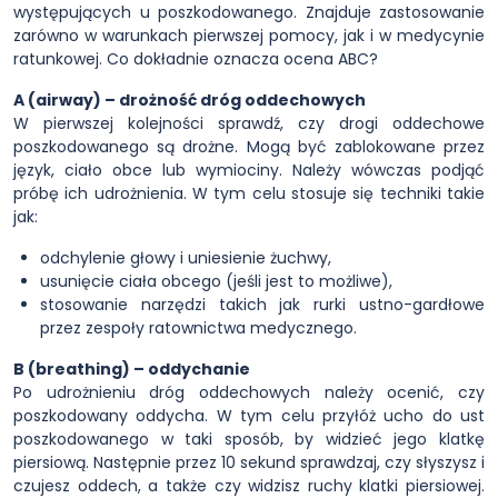
występujących u poszkodowanego. Znajduje zastosowanie
zarówno w warunkach pierwszej pomocy, jak i w medycynie
ratunkowej. Co dokładnie oznacza ocena ABC?
A (airway) – drożność dróg oddechowych
W pierwszej kolejności sprawdź, czy drogi oddechowe
poszkodowanego są drożne. Mogą być zablokowane przez
język, ciało obce lub wymiociny. Należy wówczas podjąć
próbę ich udrożnienia. W tym celu stosuje się techniki takie
jak:
odchylenie głowy i uniesienie żuchwy,
usunięcie ciała obcego (jeśli jest to możliwe),
stosowanie narzędzi takich jak rurki ustno-gardłowe
przez zespoły ratownictwa medycznego.
B (breathing) – oddychanie
Po udrożnieniu dróg oddechowych należy ocenić, czy
poszkodowany oddycha. W tym celu przyłóż ucho do ust
poszkodowanego w taki sposób, by widzieć jego klatkę
piersiową. Następnie przez 10 sekund sprawdzaj, czy słyszysz i
czujesz oddech, a także czy widzisz ruchy klatki piersiowej.