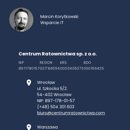
Marcin Korytkowski
Wsparcie IT
Centrum Ratownictwa sp. z o.o.
NIP
REGON
KRS
BDO
8971780157
021784554
0000405373
000156425
Wrocław
ul. Szkocka 5/2
54-402
Wrocław
NIP: 897-178-01-57
(+48) 504 301 603
biuro@centrumratownictwa.com
Warszawa