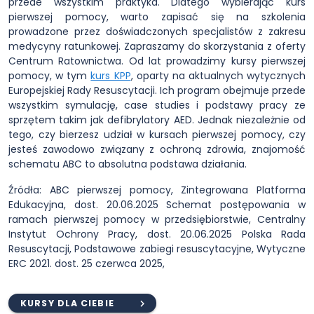
przede wszystkim praktyka. Dlatego wybierając kurs
pierwszej pomocy, warto zapisać się na szkolenia
prowadzone przez doświadczonych specjalistów z zakresu
medycyny ratunkowej. Zapraszamy do skorzystania z oferty
Centrum Ratownictwa. Od lat prowadzimy kursy pierwszej
pomocy, w tym
kurs KPP
, oparty na aktualnych wytycznych
Europejskiej Rady Resuscytacji. Ich program obejmuje przede
wszystkim symulację, case studies i podstawy pracy ze
sprzętem takim jak defibrylatory AED. Jednak niezależnie od
tego, czy bierzesz udział w kursach pierwszej pomocy, czy
jesteś zawodowo związany z ochroną zdrowia, znajomość
schematu ABC to absolutna podstawa działania.
Źródła: ABC pierwszej pomocy, Zintegrowana Platforma
Edukacyjna, dost. 20.06.2025 Schemat postępowania w
ramach pierwszej pomocy w przedsiębiorstwie, Centralny
Instytut Ochrony Pracy, dost. 20.06.2025 Polska Rada
Resuscytacji, Podstawowe zabiegi resuscytacyjne, Wytyczne
ERC 2021. dost. 25 czerwca 2025,
KURSY DLA CIEBIE