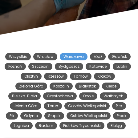
Warszawa
Wszystkie
Wrocław
Warszawa
Łódź
Gdańsk
Poznań
Szczecin
Bydgoszcz
Katowice
Lublin
Olsztyn
Rzeszów
Tarnów
Kraków
Zielona Góra
Koszalin
Białystok
Kielce
Bielsko-Biała
Częstochowa
Opole
Wałbrzych
Jelenia Góra
Toruń
Gorzów Wielkopolski
Piła
Ełk
Gdynia
Słupsk
Ostrów Wielkopolski
Płock
Legnica
Radom
Piotrków Trybunalski
Elbląg