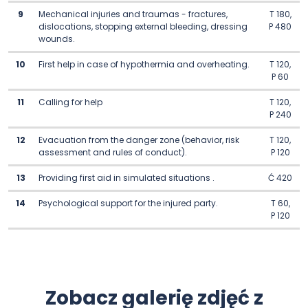
9
Mechanical injuries and traumas - fractures,
T 180,
dislocations, stopping external bleeding, dressing
P 480
wounds.
10
First help in case of hypothermia and overheating.
T 120,
P 60
11
Calling for help
T 120,
P 240
12
Evacuation from the danger zone (behavior, risk
T 120,
assessment and rules of conduct).
P 120
13
Providing first aid in simulated situations .
Ć 420
14
Psychological support for the injured party.
T 60,
P 120
Zobacz galerię zdjęć z