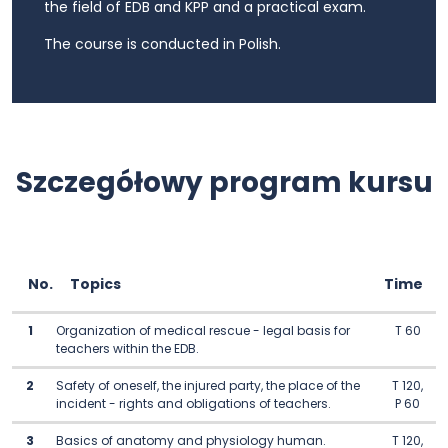
the field of EDB and KPP and a practical exam.
The course is conducted in Polish.
Szczegółowy program kursu
No.
Topics
Time
1
Organization of medical rescue - legal basis for
T 60
teachers within the EDB.
2
Safety of oneself, the injured party, the place of the
T 120,
incident - rights and obligations of teachers.
P 60
3
Basics of anatomy and physiology human.
T 120,