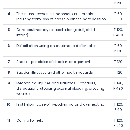
P 120
4
The injured person is unconscious - threats
T 60,
resulting from loss of consciousness, safe position.
P 60
5
Cardiopulmonary resuscitation (adult, child,
T 120,
infant).
P 480
6
Defibrillation using an automatic defibrillator.
T 60,
P 120
7
Shock - principles of shock management.
T 120
8
Sudden illnesses and other health hazards..
T 120
9
Mechanical injuries and traumas - fractures,
T 180,
dislocations, stopping external bleeding, dressing
P 480
wounds.
10
First help in case of hypothermia and overheating.
T 120,
P 60
11
Calling for help
T 120,
P 240