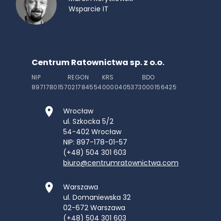
Wsparcie IT
Centrum Ratownictwa sp. z o.o.
NIP
REGON
KRS
BDO
8971780157
021784554
0000405373
000156425
Wrocław
ul. Szkocka 5/2
54-402
Wrocław
NIP: 897-178-01-57
(+48) 504 301 603
biuro@centrumratownictwa.com
Warszawa
ul. Domaniewska 32
02-672
Warszawa
(+48) 504 301 603