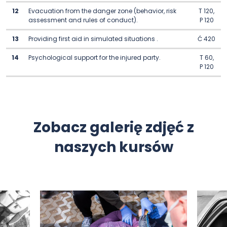
12
Evacuation from the danger zone (behavior, risk
T 120,
assessment and rules of conduct).
P 120
13
Providing first aid in simulated situations .
Ć 420
14
Psychological support for the injured party.
T 60,
P 120
Zobacz galerię zdjęć z
naszych kursów