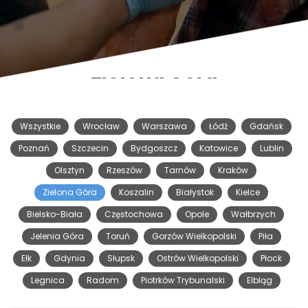
Zielona Góra
Wszystkie
Wrocław
Warszawa
Łódź
Gdańsk
Poznań
Szczecin
Bydgoszcz
Katowice
Lublin
Olsztyn
Rzeszów
Tarnów
Kraków
Zielona Góra
Koszalin
Białystok
Kielce
Bielsko-Biała
Częstochowa
Opole
Wałbrzych
Jelenia Góra
Toruń
Gorzów Wielkopolski
Piła
Ełk
Gdynia
Słupsk
Ostrów Wielkopolski
Płock
Legnica
Radom
Piotrków Trybunalski
Elbląg