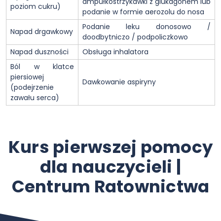
ampułkostrzykawki z glukagonem lub
poziom cukru)
podanie w formie aerozolu do nosa
Podanie leku donosowo /
Napad drgawkowy
doodbytniczo / podpoliczkowo
Napad duszności
Obsługa inhalatora
Ból w klatce
piersiowej
Dawkowanie aspiryny
(podejrzenie
zawału serca)
Kurs pierwszej pomocy
dla nauczycieli |
Centrum Ratownictwa