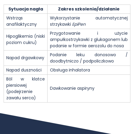
Sytuacja nagła
Zakres szkolenia/działanie
Wstrząs
Wykorzystanie automatycznej
anafilaktyczny
strzykawki
EpiPen
Przygotowanie i użycie
Hipoglikemia (niski
ampułkostrzykawki z glukagonem lub
poziom cukru)
podanie w formie aerozolu do nosa
Podanie leku donosowo /
Napad drgawkowy
doodbytniczo / podpoliczkowo
Napad duszności
Obsługa inhalatora
Ból w klatce
piersiowej
Dawkowanie aspiryny
(podejrzenie
zawału serca)