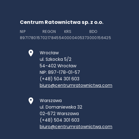
Centrum Ratownictwa sp. z o.o.
NIP
REGON
KRS
BDO
8971780157
021784554
0000405373
000156425
Wrocław
ul. Szkocka 5/2
54-402
Wrocław
NIP: 897-178-01-57
(+48) 504 301 603
biuro@centrumratownictwa.com
Warszawa
ul. Domaniewska 32
02-672
Warszawa
(+48) 504 301 603
biuro@centrumratownictwa.com