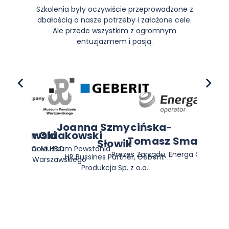
Szkolenia były oczywiście przeprowadzone z
dbałością o nasze potrzeby i założone cele.
Ale przede wszystkim z ogromnym
entuzjazmem i pasją.
Joanna Szmycińska-
Kruszewski
Jan Ołdakowski
Tomasz Smaruj
Słowik
BHP, Coca-Cola HBC
Dyrektor Muzeum Powstania
Prezes Zarządu, Energa Operator
HR Bussines Partner, Geberit
Sp. z o.o.
Warszawskiego
Produkcja Sp. z o.o.