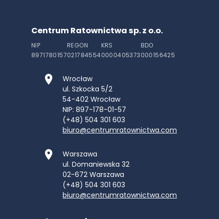
Centrum Ratownictwa sp. z o.o.
NIP
REGON
KRS
BDO
8971780157
021784554
0000405373
000156425
Wrocław
ul. Szkocka 5/2
54-402
Wrocław
NIP: 897-178-01-57
(+48) 504 301 603
biuro@centrumratownictwa.com
Warszawa
ul. Domaniewska 32
02-672
Warszawa
(+48) 504 301 603
biuro@centrumratownictwa.com