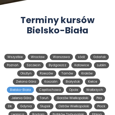
Terminy kursów
Bielsko-Biała
Wszystkie
Wrocław
Warszawa
Łódź
Gdańsk
Poznań
Szczecin
Bydgoszcz
Katowice
Lublin
Olsztyn
Rzeszów
Tarnów
Kraków
Zielona Góra
Koszalin
Białystok
Kielce
Bielsko-Biała
Częstochowa
Opole
Wałbrzych
Jelenia Góra
Toruń
Gorzów Wielkopolski
Piła
Ełk
Gdynia
Słupsk
Ostrów Wielkopolski
Płock
Legnica
Radom
Piotrków Trybunalski
Elbląg