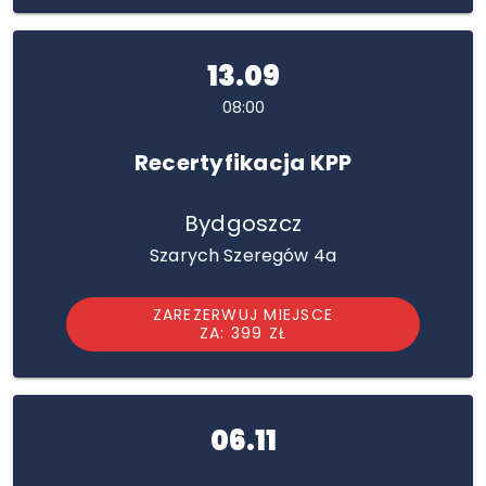
13.09
08:00
Recertyfikacja KPP
Bydgoszcz
Szarych Szeregów 4a
ZAREZERWUJ MIEJSCE
ZA: 399 ZŁ
06.11