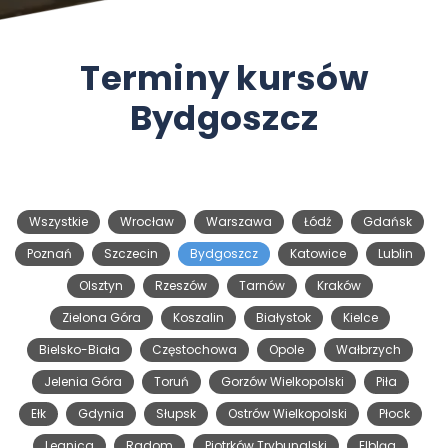
Terminy kursów
Bydgoszcz
Wszystkie
Wrocław
Warszawa
Łódź
Gdańsk
Poznań
Szczecin
Bydgoszcz
Katowice
Lublin
Olsztyn
Rzeszów
Tarnów
Kraków
Zielona Góra
Koszalin
Białystok
Kielce
Bielsko-Biała
Częstochowa
Opole
Wałbrzych
Jelenia Góra
Toruń
Gorzów Wielkopolski
Piła
Ełk
Gdynia
Słupsk
Ostrów Wielkopolski
Płock
Legnica
Radom
Piotrków Trybunalski
Elbląg