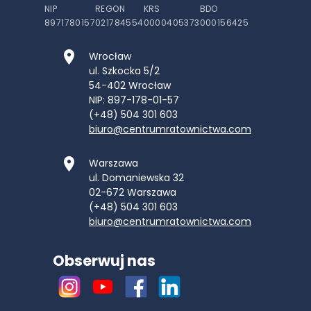
NIP
REGON
KRS
BDO
8971780157
021784554
0000405373
000156425
Wrocław
ul. Szkocka 5/2
54-402
Wrocław
NIP: 897-178-01-57
(+48) 504 301 603
biuro@centrumratownictwa.com
Warszawa
ul. Domaniewska 32
02-672
Warszawa
(+48) 504 301 603
biuro@centrumratownictwa.com
Obserwuj nas