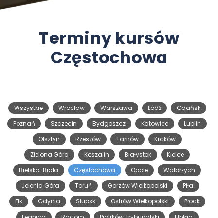
Terminy kursów
Częstochowa
Wszystkie
Wrocław
Warszawa
Łódź
Gdańsk
Poznań
Szczecin
Bydgoszcz
Katowice
Lublin
Olsztyn
Rzeszów
Tarnów
Kraków
Zielona Góra
Koszalin
Białystok
Kielce
Bielsko-Biała
Częstochowa
Opole
Wałbrzych
Jelenia Góra
Toruń
Gorzów Wielkopolski
Piła
Ełk
Gdynia
Słupsk
Ostrów Wielkopolski
Płock
Legnica
Radom
Piotrków Trybunalski
Elbląg