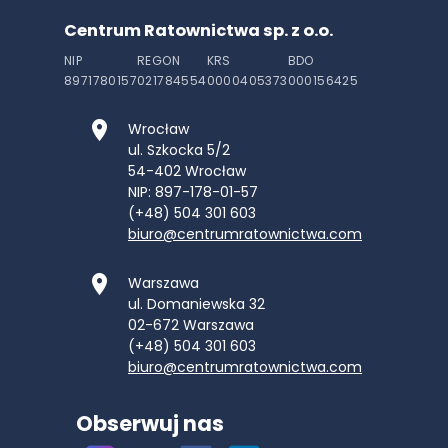
Centrum Ratownictwa sp. z o.o.
NIP
REGON
KRS
BDO
8971780157
021784554
0000405373
000156425
Wrocław
ul. Szkocka 5/2
54-402
Wrocław
NIP: 897-178-01-57
(+48) 504 301 603
biuro@centrumratownictwa.com
Warszawa
ul. Domaniewska 32
02-672
Warszawa
(+48) 504 301 603
biuro@centrumratownictwa.com
Obserwuj nas