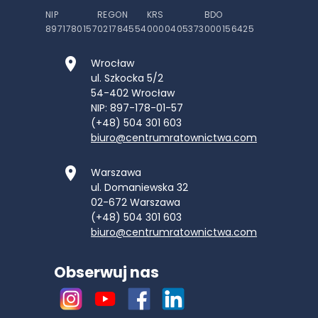
NIP
REGON
KRS
BDO
8971780157
021784554
0000405373
000156425
Wrocław
ul. Szkocka 5/2
54-402
Wrocław
NIP: 897-178-01-57
(+48) 504 301 603
biuro@centrumratownictwa.com
Warszawa
ul. Domaniewska 32
02-672
Warszawa
(+48) 504 301 603
biuro@centrumratownictwa.com
Obserwuj nas