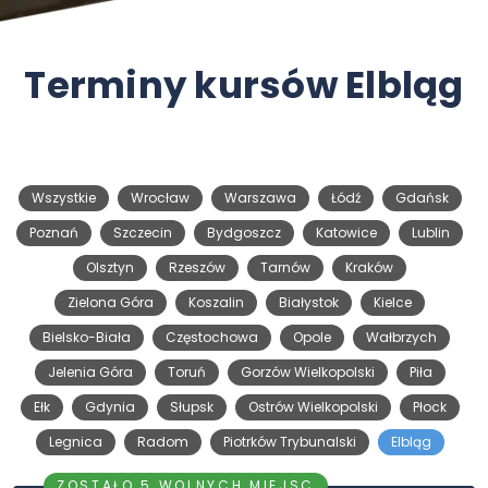
Terminy kursów Elbląg
Wszystkie
Wrocław
Warszawa
Łódź
Gdańsk
Poznań
Szczecin
Bydgoszcz
Katowice
Lublin
Olsztyn
Rzeszów
Tarnów
Kraków
Zielona Góra
Koszalin
Białystok
Kielce
Bielsko-Biała
Częstochowa
Opole
Wałbrzych
Jelenia Góra
Toruń
Gorzów Wielkopolski
Piła
Ełk
Gdynia
Słupsk
Ostrów Wielkopolski
Płock
Legnica
Radom
Piotrków Trybunalski
Elbląg
ZOSTAŁO 5 WOLNYCH MIEJSC