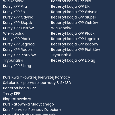
Wielkopolski
Recertyfikacja KPP Piła
Kursy KPP Piła
Recertyfikacja KPP Ełk
Kursy KPP Ełk
Recertyfikacja KPP Gdynia
Kursy KPP Gdynia
Recertyfikacja KPP Słupsk
Kursy KPP Słupsk
Recertyfikacja KPP Ostrów
Kursy KPP Ostrów
Wielkopolski
Wielkopolski
Recertyfikacja KPP Płock
Kursy KPP Płock
Recertyfikacja KPP Legnica
Kursy KPP Legnica
Recertyfikacja KPP Radom
Kursy KPP Radom
Recertyfikacja KPP Piotrków
Kursy KPP Piotrków
Trybunalski
Trybunalski
Recertyfikacja KPP Elbląg
Kursy KPP Elbląg
Kurs Kwalifikowanej Pierwszej Pomocy
Szkolenie z pierwszej pomocy BLS-AED
Recertyfikacja KPP
Testy KPP
Blog ratowniczy
Kurs Ratownika Medycznego
Kurs Pierwszej Pomocy Dzieciom
Kursy dla Służb Mundurowych