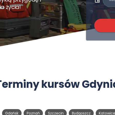
a życia!
Terminy kursów Gdyni
Gdańsk
Poznań
Szczecin
Bydgoszcz
Katowic