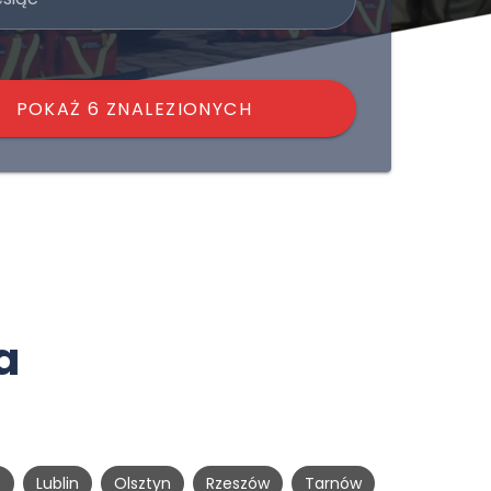
POKAŻ 6 ZNALEZIONYCH
a
e
Lublin
Olsztyn
Rzeszów
Tarnów