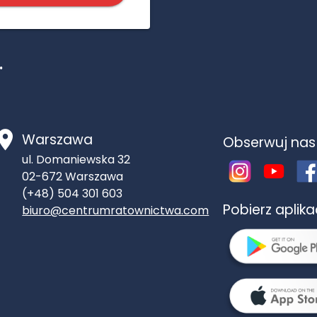
.
Warszawa
Obserwuj nas
ul. Domaniewska 32
02-672
Warszawa
(+48) 504 301 603
Pobierz aplik
biuro@centrumratownictwa.com