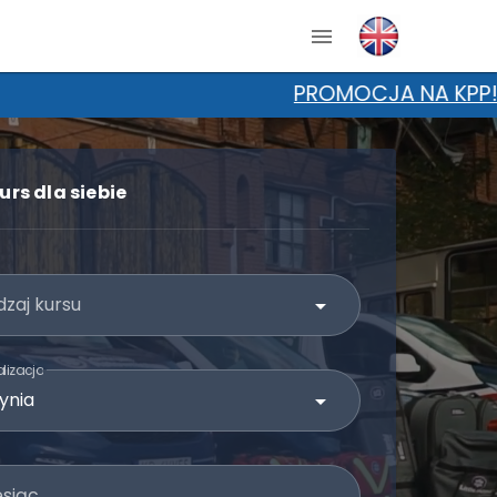
OMOCJA NA KPP! Wpisz kod "KURSnaLATO" w uwaga
urs dla siebie
zaj kursu
lizacja
esiąc