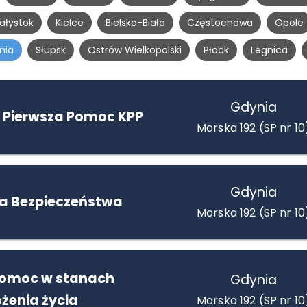
iałystok
Kielce
Bielsko-Biała
Częstochowa
Opole
nia
Słupsk
Ostrów Wielkopolski
Płock
Legnica
Gdynia
 Pierwsza Pomoc KPP
Morska 192 (SP nr 10
Gdynia
la Bezpieczeństwa
Morska 192 (SP nr 10
pomoc w stanach
Gdynia
żenia życia
Morska 192 (SP nr 10