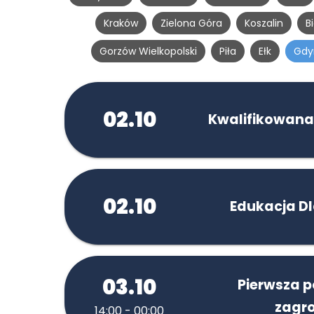
Kraków
Zielona Góra
Koszalin
B
Gorzów Wielkopolski
Piła
Ełk
Gdy
02.10
Kwalifikowana
02.10
Edukacja D
03.10
Pierwsza 
zagro
14:00 - 00:00