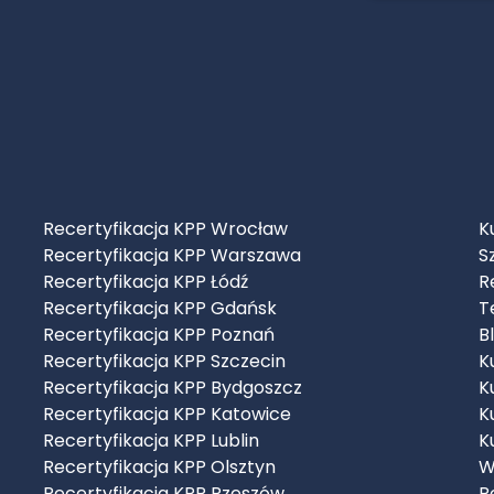
Recertyfikacja KPP Wrocław
K
Recertyfikacja KPP Warszawa
S
Recertyfikacja KPP Łódź
R
Recertyfikacja KPP Gdańsk
T
Recertyfikacja KPP Poznań
B
Recertyfikacja KPP Szczecin
K
Recertyfikacja KPP Bydgoszcz
K
Recertyfikacja KPP Katowice
K
Recertyfikacja KPP Lublin
K
Recertyfikacja KPP Olsztyn
W
Recertyfikacja KPP Rzeszów
R