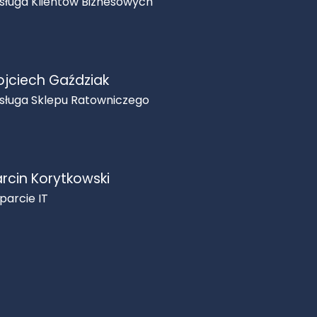
sługa Klientów Biznesowych
jciech Gaździak
sługa Sklepu Ratowniczego
rcin Korytkowski
parcie IT