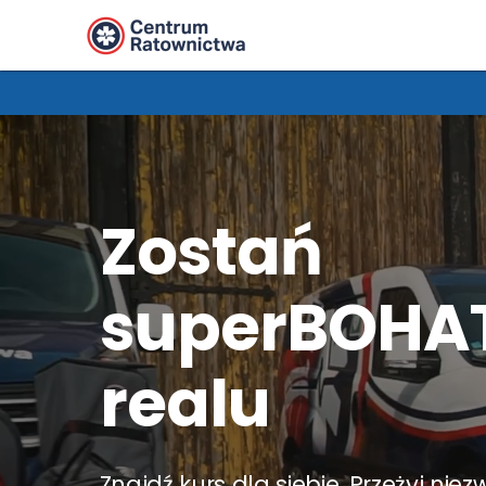
Zostań
superBOHA
realu
Znajdź kurs dla siebie. Przeżyj nie