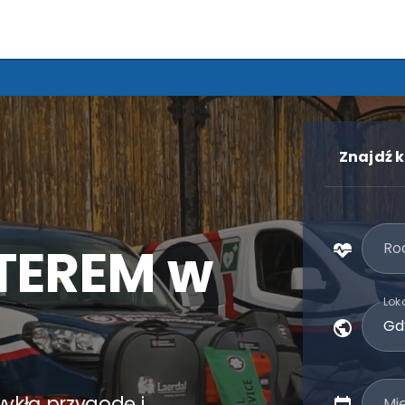
PR
Znajdź k
TEREM w
Rod
Loka
zwykłą przygodę i
Mi