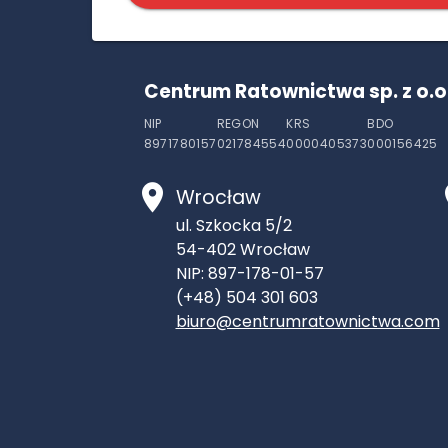
Centrum Ratownictwa sp. z o.o
NIP
REGON
KRS
BDO
8971780157
021784554
0000405373
000156425
Wrocław
ul. Szkocka 5/2
54-402
Wrocław
NIP: 897-178-01-57
(+48) 504 301 603
biuro@centrumratownictwa.com