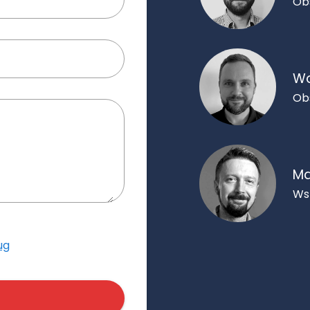
Ob
Wo
Ob
Ma
Ws
ug