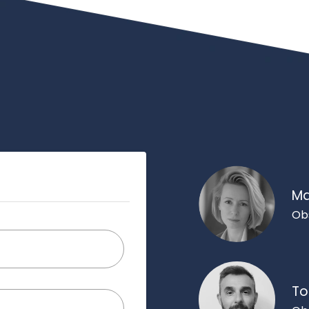
Ma
Ob
To