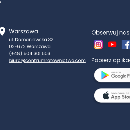
.
Warszawa
Obserwuj nas
ul. Domaniewska 32
02-672
Warszawa
(+48) 504 301 603
Pobierz aplik
biuro@centrumratownictwa.com