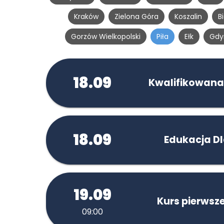
Kraków
Zielona Góra
Koszalin
B
Gorzów Wielkopolski
Piła
Ełk
Gdy
18.09
Kwalifikowana
18.09
Edukacja D
19.09
Kurs pierwsz
09:00