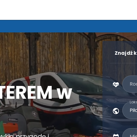
Znajdź k
TEREM w
Rod
Loka
zwykłą przygodę i
Mi