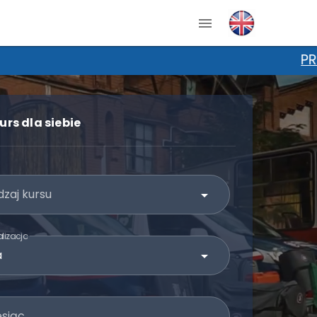
PROMOCJA NA KPP! Wpisz kod "KURSn
urs dla siebie
zaj kursu
lizacja
esiąc