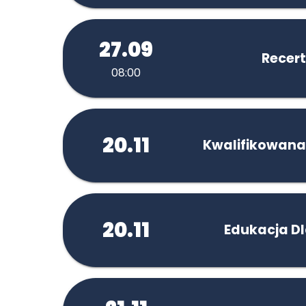
27.09
Recert
08:00
20.11
Kwalifikowana
20.11
Edukacja D