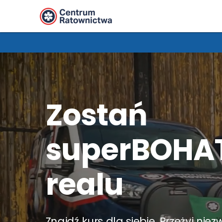
Zostań
superBOHA
realu
Znajdź kurs dla siebie. Przeżyj nie