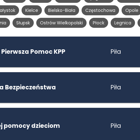
iałystok
Kielce
Bielsko-Biała
Częstochowa
Opole
nia
Słupsk
Ostrów Wielkopolski
Płock
Legnica
 Pierwsza Pomoc KPP
Piła
la Bezpieczeństwa
Piła
ej pomocy dzieciom
Piła