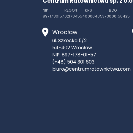
Centrum Ratownictwa sp. z o.o
NIP
REGON
KRS
BDO
8971780157
021784554
0000405373
000156425
Wrocław
ul. Szkocka 5/2
54-402
Wrocław
NIP: 897-178-01-57
(+48) 504 301 603
biuro@centrumratownictwa.com