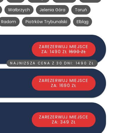
Wałbrzych
Jelenia Góra
Toruń
Radom
Piotrków Trybunalski
Elbląg
ZAREZERWUJ MIEJSCE
ZA: 1490 ZŁ
1690 ZŁ
NAJNIŻSZA CENA Z 30 DNI: 1490 ZŁ
ZAREZERWUJ MIEJSCE
ZA: 1690 ZŁ
ZAREZERWUJ MIEJSCE
ZA: 349 ZŁ