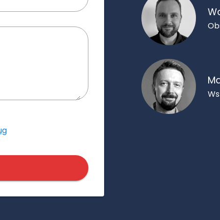
Wo
Ob
Ma
Ws
ug