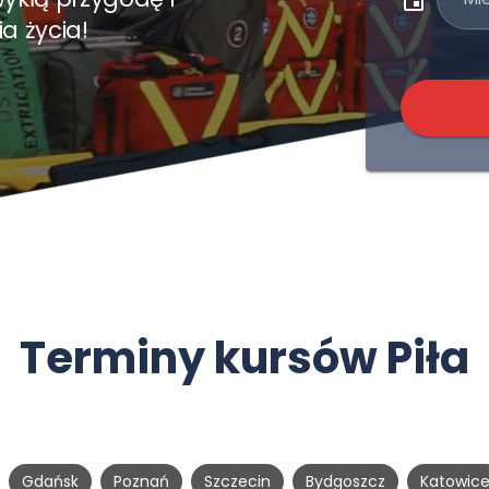
a życia!
Terminy kursów Piła
Gdańsk
Poznań
Szczecin
Bydgoszcz
Katowic