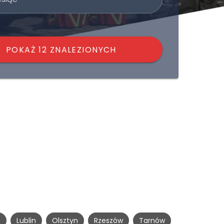
POKAŻ 12 ZNALEZIONYCH
e
Lublin
Olsztyn
Rzeszów
Tarnów