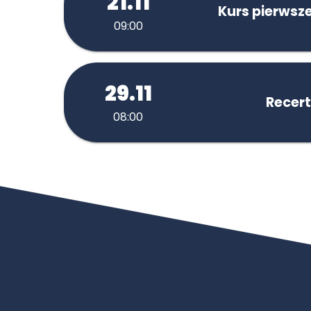
21.11
Kurs pierwsz
09:00
29.11
Recert
08:00