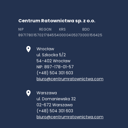
Centrum Ratownictwa sp. z o.o.
NIP
REGON
KRS
BDO
8971780157
021784554
0000405373
000156425
Wrocław
ul. Szkocka 5/2
54-402
Wrocław
NIP: 897-178-01-57
(+48) 504 301 603
biuro@centrumratownictwa.com
Warszawa
ul. Domaniewska 32
02-672
Warszawa
(+48) 504 301 603
biuro@centrumratownictwa.com