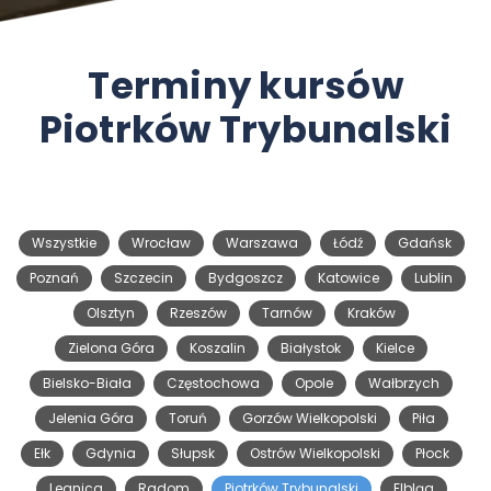
Terminy kursów
Piotrków Trybunalski
Wszystkie
Wrocław
Warszawa
Łódź
Gdańsk
Poznań
Szczecin
Bydgoszcz
Katowice
Lublin
Olsztyn
Rzeszów
Tarnów
Kraków
Zielona Góra
Koszalin
Białystok
Kielce
Bielsko-Biała
Częstochowa
Opole
Wałbrzych
Jelenia Góra
Toruń
Gorzów Wielkopolski
Piła
Ełk
Gdynia
Słupsk
Ostrów Wielkopolski
Płock
Legnica
Radom
Piotrków Trybunalski
Elbląg