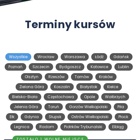
Terminy kursów
Wszystkie
Wrocław
Warszawa
Łódź
Gdańsk
Poznań
Szczecin
Bydgoszcz
Katowice
Lublin
Olsztyn
Rzeszów
Tarnów
Kraków
Zielona Góra
Koszalin
Białystok
Kielce
Bielsko-Biała
Częstochowa
Opole
Wałbrzych
Jelenia Góra
Toruń
Gorzów Wielkopolski
Piła
Ełk
Gdynia
Słupsk
Ostrów Wielkopolski
Płock
Legnica
Radom
Piotrków Trybunalski
Elbląg
ZOSTAŁO 1 WOLNE MIEJSCE