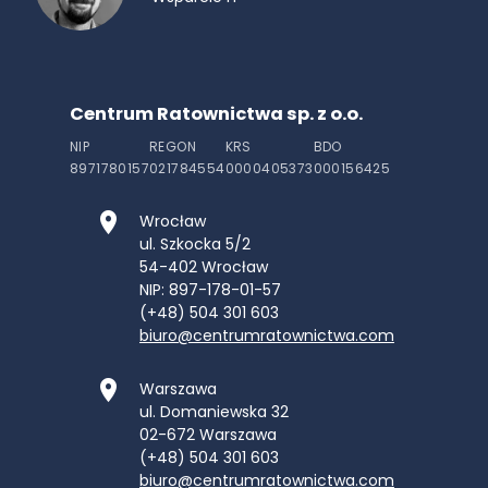
Centrum Ratownictwa sp. z o.o.
NIP
REGON
KRS
BDO
8971780157
021784554
0000405373
000156425
Wrocław
ul. Szkocka 5/2
54-402
Wrocław
NIP: 897-178-01-57
(+48) 504 301 603
biuro@centrumratownictwa.com
Warszawa
ul. Domaniewska 32
02-672
Warszawa
(+48) 504 301 603
biuro@centrumratownictwa.com