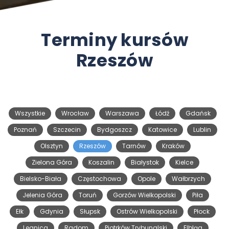
Terminy kursów
Rzeszów
Wszystkie
Wrocław
Warszawa
Łódź
Gdańsk
Poznań
Szczecin
Bydgoszcz
Katowice
Lublin
Olsztyn
Rzeszów
Tarnów
Kraków
Zielona Góra
Koszalin
Białystok
Kielce
Bielsko-Biała
Częstochowa
Opole
Wałbrzych
Jelenia Góra
Toruń
Gorzów Wielkopolski
Piła
Ełk
Gdynia
Słupsk
Ostrów Wielkopolski
Płock
Legnica
Radom
Piotrków Trybunalski
Elbląg