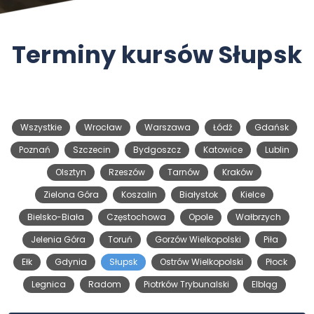
Terminy kursów Słupsk
Wszystkie
Wrocław
Warszawa
Łódź
Gdańsk
Poznań
Szczecin
Bydgoszcz
Katowice
Lublin
Olsztyn
Rzeszów
Tarnów
Kraków
Zielona Góra
Koszalin
Białystok
Kielce
Bielsko-Biała
Częstochowa
Opole
Wałbrzych
Jelenia Góra
Toruń
Gorzów Wielkopolski
Piła
Ełk
Gdynia
Słupsk
Ostrów Wielkopolski
Płock
Legnica
Radom
Piotrków Trybunalski
Elbląg