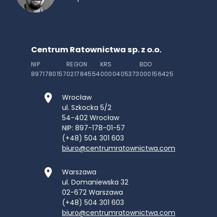
Centrum Ratownictwa sp. z o.o.
NIP
REGON
KRS
BDO
8971780157
021784554
0000405373
000156425
Wrocław
ul. Szkocka 5/2
54-402
Wrocław
NIP: 897-178-01-57
(+48) 504 301 603
biuro@centrumratownictwa.com
Warszawa
ul. Domaniewska 32
02-672
Warszawa
(+48) 504 301 603
biuro@centrumratownictwa.com