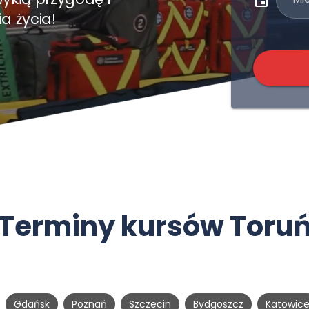
a życia!
Terminy kursów Toru
Gdańsk
Poznań
Szczecin
Bydgoszcz
Katowic