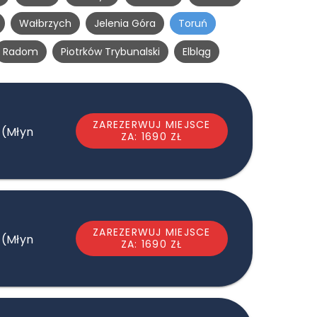
Wałbrzych
Jelenia Góra
Toruń
Radom
Piotrków Trybunalski
Elbląg
ZAREZERWUJ MIEJSCE
 (Młyn
ZA: 1690 ZŁ
ZAREZERWUJ MIEJSCE
 (Młyn
ZA: 1690 ZŁ