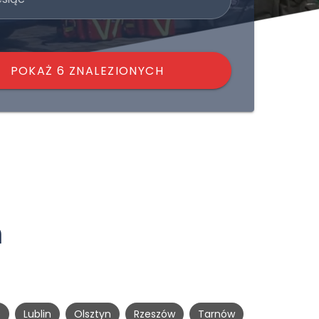
POKAŻ 6 ZNALEZIONYCH
ń
e
Lublin
Olsztyn
Rzeszów
Tarnów