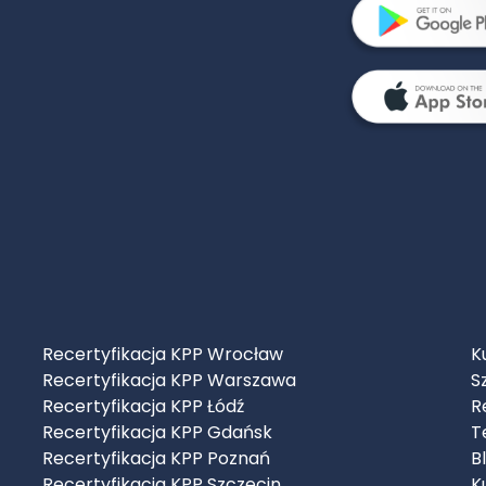
Recertyfikacja KPP Wrocław
K
Recertyfikacja KPP Warszawa
S
Recertyfikacja KPP Łódź
R
Recertyfikacja KPP Gdańsk
T
Recertyfikacja KPP Poznań
B
Recertyfikacja KPP Szczecin
K