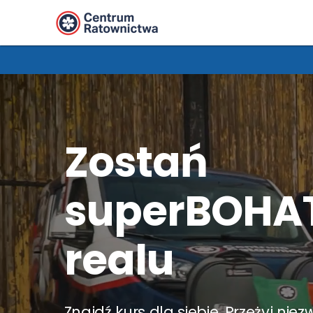
Zostań
superBOHA
realu
Znajdź kurs dla siebie. Przeżyj nie