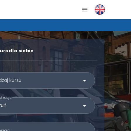
PROMOCJA NA KPP! Wpisz kod "K
urs dla siebie
zaj kursu
lizacja
esiąc