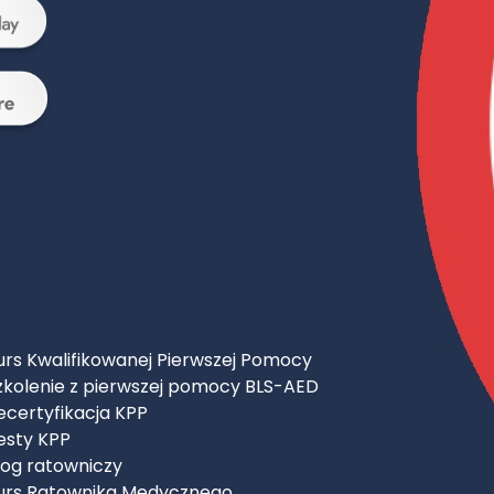
urs Kwalifikowanej Pierwszej Pomocy
zkolenie z pierwszej pomocy BLS-AED
ecertyfikacja KPP
esty KPP
log ratowniczy
urs Ratownika Medycznego