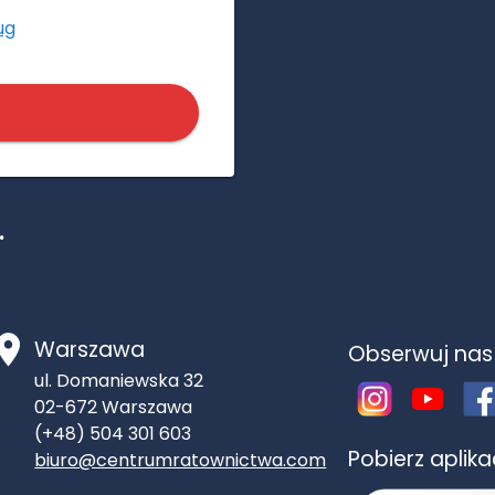
ug
.
Warszawa
Obserwuj nas
ul. Domaniewska 32
02-672
Warszawa
(+48) 504 301 603
Pobierz aplik
biuro@centrumratownictwa.com