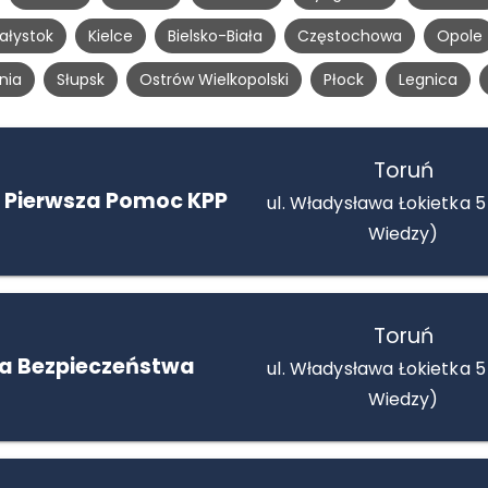
iałystok
Kielce
Bielsko-Biała
Częstochowa
Opole
nia
Słupsk
Ostrów Wielkopolski
Płock
Legnica
Toruń
 Pierwsza Pomoc KPP
ul. Władysława Łokietka 5
Wiedzy)
Toruń
la Bezpieczeństwa
ul. Władysława Łokietka 5
Wiedzy)