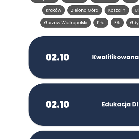
Kraków
Zielona Góra
Koszalin
B
Gorzów Wielkopolski
Piła
Ełk
Gdy
02.10
Kwalifikowana
02.10
Edukacja D