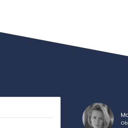
Ma
Ob