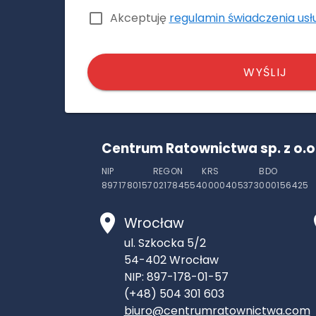
Akceptuję
regulamin świadczenia usł
WYŚLIJ
Centrum Ratownictwa sp. z o.o
NIP
REGON
KRS
BDO
8971780157
021784554
0000405373
000156425
Wrocław
ul. Szkocka 5/2
54-402
Wrocław
NIP: 897-178-01-57
(+48) 504 301 603
biuro@centrumratownictwa.com