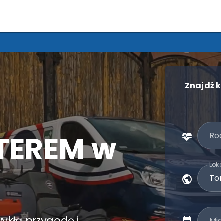
Znajdź k
TEREM w
Rod
Loka
zwykłą przygodę i
Mi