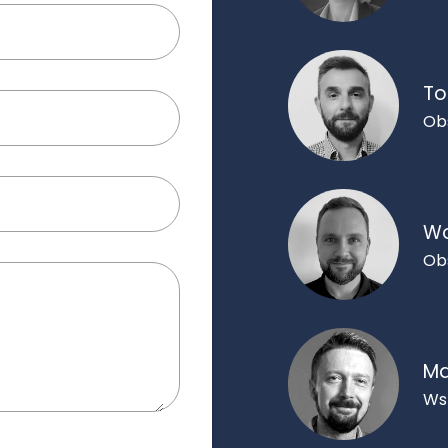
To
Ob
Wo
Ob
Ma
Ws