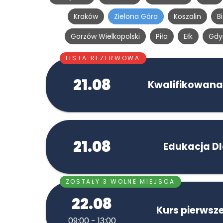
Kraków
Zielona Góra
Koszalin
B
Gorzów Wielkopolski
Piła
Ełk
Gdy
LISTA REZERWOWA
21.08
Kwalifikowana
21.08
Edukacja D
ZOSTAŁY 3 WOLNE MIEJSCA
22.08
Kurs pierwsz
09:00 - 13:00