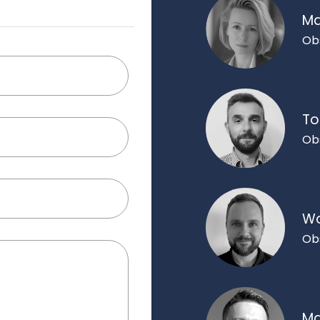
Ma
Ob
To
Ob
Wo
Ob
Ma