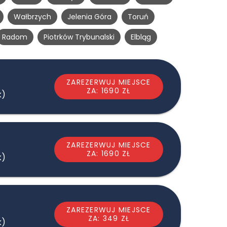
Wałbrzych
Jelenia Góra
Toruń
Radom
Piotrków Trybunalski
Elbląg
ZAREZERWUJ MIEJSCE
ZA: 1690 ZŁ
k)
ZAREZERWUJ MIEJSCE
ZA: 1690 ZŁ
k)
ZAREZERWUJ MIEJSCE
ZA: 349 ZŁ
k)