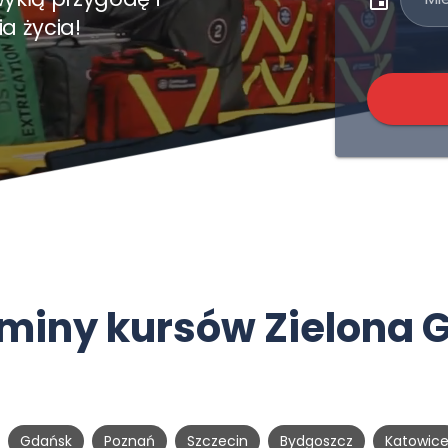
a życia!
miny kursów Zielona 
Gdańsk
Poznań
Szczecin
Bydgoszcz
Katowic