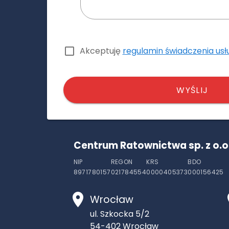
Akceptuję
regulamin świadczenia usł
WYŚLIJ
Centrum Ratownictwa sp. z o.o
NIP
REGON
KRS
BDO
8971780157
021784554
0000405373
000156425
Wrocław
ul. Szkocka 5/2
54-402
Wrocław