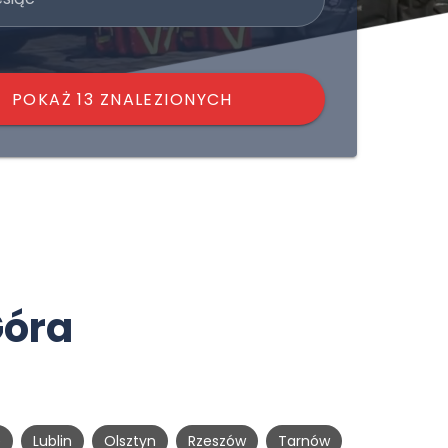
POKAŻ 13 ZNALEZIONYCH
Góra
e
Lublin
Olsztyn
Rzeszów
Tarnów