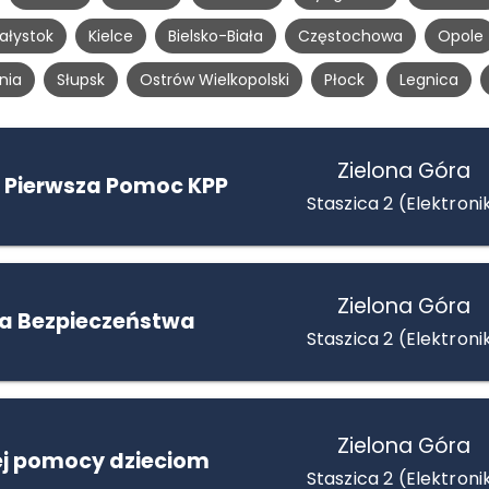
iałystok
Kielce
Bielsko-Biała
Częstochowa
Opole
nia
Słupsk
Ostrów Wielkopolski
Płock
Legnica
Zielona Góra
 Pierwsza Pomoc KPP
Staszica 2 (Elektroni
Zielona Góra
la Bezpieczeństwa
Staszica 2 (Elektroni
Zielona Góra
ej pomocy dzieciom
Staszica 2 (Elektroni