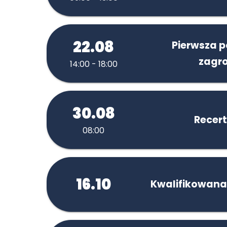
22.08
Pierwsza 
zagro
14:00 - 18:00
30.08
Recert
08:00
16.10
Kwalifikowana