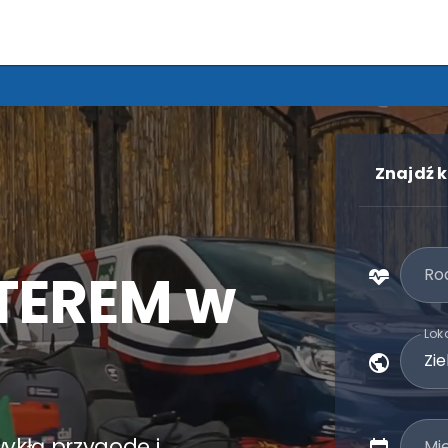
Znajdź k
TEREM w
Rod
Loka
zwykłą przygodę i
Mi