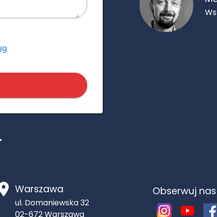
Ws
ug
.
Warszawa
Obserwuj nas
ul. Domaniewska 32
02-672
Warszawa