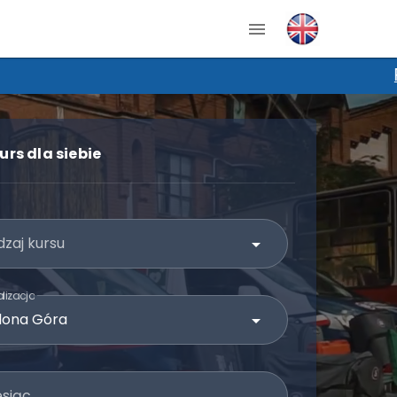
PROMOCJA NA KPP! Wpisz kod "KUR
urs dla siebie
zaj kursu
lizacja
esiąc