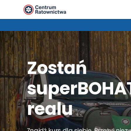
Zostań
superBOHA
realu
Znajdź kurs dla siebie. Przeżyj nie