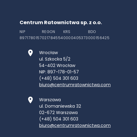
Centrum Ratownictwa sp. z o.o.
NIP
REGON
KRS
BDO
8971780157
021784554
0000405373
000156425
Wrocław
ul. Szkocka 5/2
54-402
Wrocław
NIP: 897-178-01-57
(+48) 504 301 603
biuro@centrumratownictwa.com
Warszawa
ul. Domaniewska 32
02-672
Warszawa
(+48) 504 301 603
biuro@centrumratownictwa.com