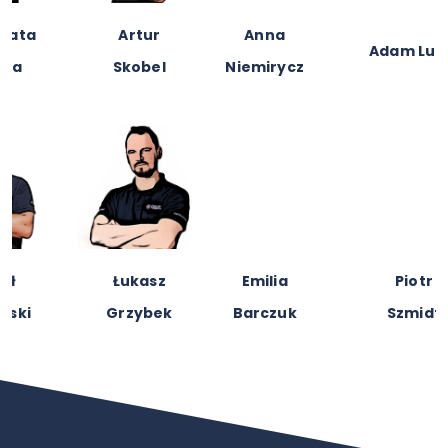
Anna
Adam
Adam Lubik
Niemirycz
Kościelniak
Emilia
Piotr
Karolina
Barczuk
Szmidt
Szewczak