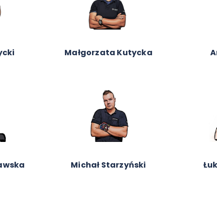
ycz
Adam Lubik
Adam
zuk
Piotr Szmidt
Karo