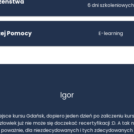
czeństwa
6 dni szkoleniowych
szej Pomocy
E-learning
Dawid
ełen profesjonalizm ekipa z Poznania perfekcja niesamowi
odzinny klimat i przede wszystkim przekaz 100% , pozoran