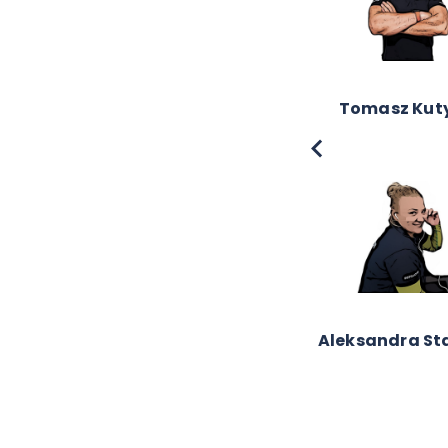
Anna Niemir
Emilia Barc