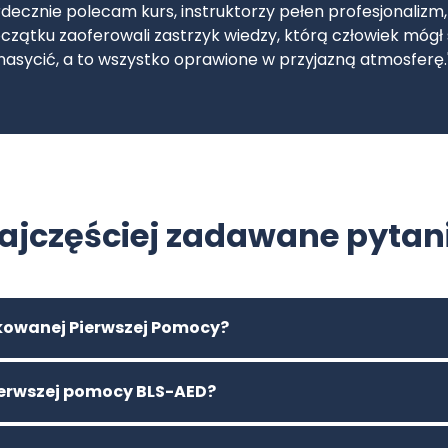
a, w skali od 1 do 10 wystawiamy 12 💪❤️ Pozdrawiamy, ek
OSP Czartki."
ajczęściej zadawane pytan
ikowanej Pierwszej Pomocy?
pierwszej pomocy BLS-AED?