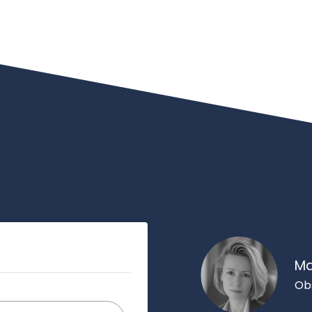
Ma
Ob