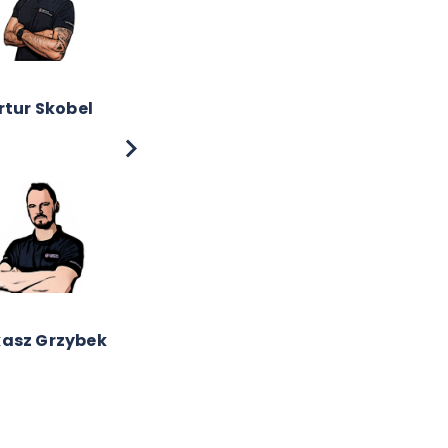
 Kościelniak
lina Szewczak