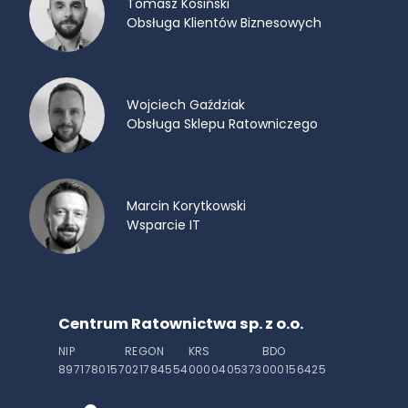
Tomasz Kosiński
Obsługa Klientów Biznesowych
Wojciech Gaździak
Obsługa Sklepu Ratowniczego
Marcin Korytkowski
Wsparcie IT
Centrum Ratownictwa sp. z o.o.
NIP
REGON
KRS
BDO
8971780157
021784554
0000405373
000156425