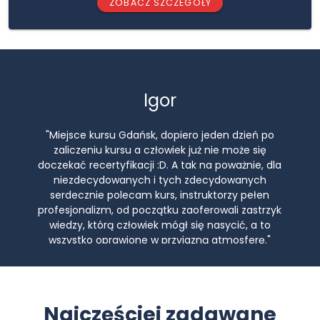
ZOBACZ SZCZEGÓŁY
Dawid
"Pełen profesjonalizm ekipa z Poznania perfekcja
niesamowicie rodzinny klimat i przede wszystkim
przekaz 100% , pozoranci mega, w skali od 1 do 10
wystawiamy 12 💪❤️ Pozdrawiamy, ekipa OSP Czartki."
Najczęściej zadawane