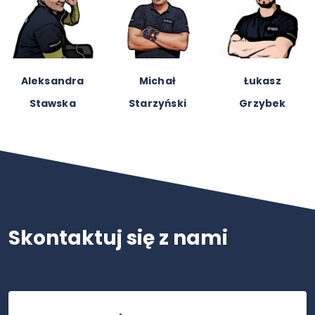
Emilia
Piotr
Karolina
Barczuk
Szmidt
Szewczak
Skontaktuj się z nami